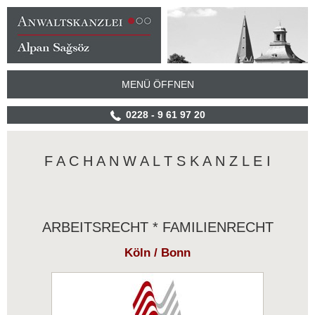
MENÜ ÖFFNEN
0228 - 9 61 97 20
F A C H A N W A L T S K A N Z L E I
ARBEITSRECHT * FAMILIENRECHT
Köln /
Bonn