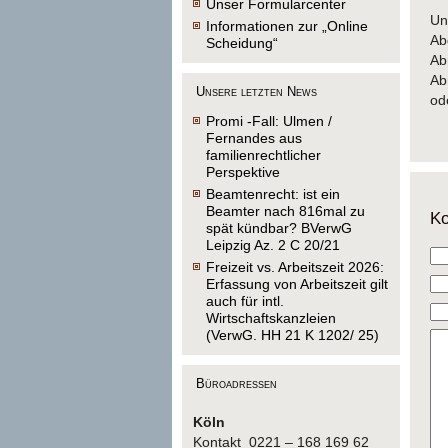
Unser Formularcenter
Un
Informationen zur „Online
Ab
Scheidung“
Ab
Ab
Unsere letzten News
od
Promi -Fall: Ulmen /
Fernandes aus
familienrechtlicher
Perspektive
Beamtenrecht: ist ein
Beamter nach 816mal zu
Ko
spät kündbar? BVerwG
Leipzig Az. 2 C 20/21
Freizeit vs. Arbeitszeit 2026:
Erfassung von Arbeitszeit gilt
auch für intl.
Wirtschaftskanzleien
(VerwG. HH 21 K 1202/ 25)
Büroadressen
Köln
Kontakt 0221 – 168 169 62