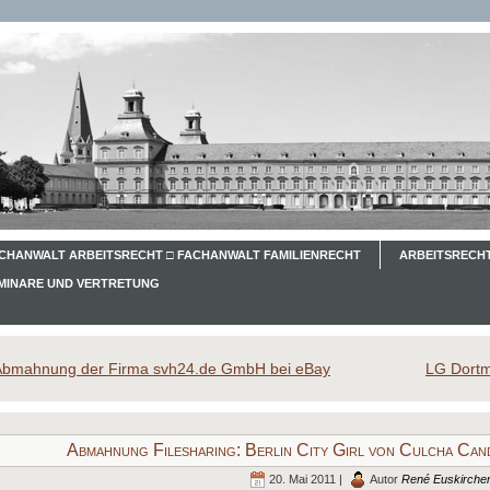
CHANWALT ARBEITSRECHT □ FACHANWALT FAMILIENRECHT
ARBEITSRECHT
EMINARE UND VERTRETUNG
Abmahnung der Firma svh24.de GmbH bei eBay
LG Dortm
Abmahnung Filesharing: Berlin City Girl von Culcha Ca
20. Mai 2011 |
Autor
René Euskirche