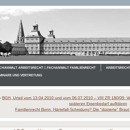
CHANWALT ARBEITSRECHT □ FACHANWALT FAMILIENRECHT
ARBEITSRECHT
EMINARE UND VERTRETUNG
«
BGH, Urteil vom 13.04.2010 und vom 06.07.2010 – VIII ZR 180/09: V
späteren Eigenbedarf aufklären
Familienrecht Bonn: Härtefall-Scheidung? Die “düpierte” Bra