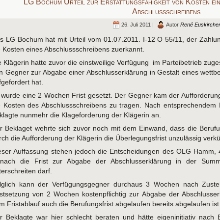
LG Bochum Urteil zur Erstattungsfähigkeit von Kosten ei
Abschlussschreibens
26. Juli 2011 |
Autor
René Euskirche
s LG Bochum hat mit Urteil vom 01.07.2011. I-12 O 55/11, der Zahlu
e Kosten eines Abschlussschreibens zuerkannt.
e Klägerin hatte zuvor die einstweilige Verfügung im Parteibetrieb zuge
n Gegner zur Abgabe einer Abschlusserklärung in Gestalt eines wettb
fgefordert hat.
 wurde eine 2 Wochen Frist gesetzt. Der Gegner kam der Aufforderung 
e Kosten des Abschlussschreibens zu tragen. Nach entsprechendem
klagte nunmehr die Klageforderung der Klägerin an.
r Beklaget wehrte sich zuvor noch mit dem Einwand, dass die Berufun
rch die Aufforderung der Klägerin die Überlegungsfrist unzulässig verk
eser Auffassung stehen jedoch die Entscheidungen des OLG Hamm, 
nach die Frist zur Abgabe der Abschlusserklärung in der Summe 
terschreiten darf.
lglich kann der Verfügungsgegner durchaus 3 Wochen nach Zustell
istsetzung von 2 Wochen kostenpflichtig zur Abgabe der Abschlusser
m Fristablauf auch die Berufungsfrist abgelaufen bereits abgelaufen ist
r Beklagte war hier schlecht beraten und hätte eigeninitiativ nach E