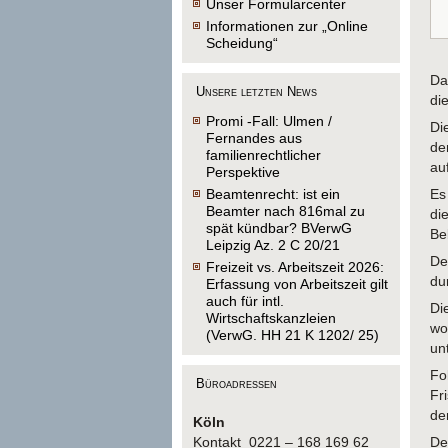
Unser Formularcenter
Informationen zur „Online
Scheidung“
Da
Unsere letzten News
di
Promi -Fall: Ulmen /
Di
Fernandes aus
de
familienrechtlicher
au
Perspektive
Beamtenrecht: ist ein
Es
Beamter nach 816mal zu
di
spät kündbar? BVerwG
Be
Leipzig Az. 2 C 20/21
De
Freizeit vs. Arbeitszeit 2026:
du
Erfassung von Arbeitszeit gilt
auch für intl.
Di
Wirtschaftskanzleien
wo
(VerwG. HH 21 K 1202/ 25)
un
Fo
Büroadressen
Fr
de
Köln
Kontakt 0221 – 168 169 62
De