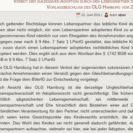
Verbot der sukzessiven Adoption durch den Lebenspartner 
Vorlagebeschluss des OLG Hamburg vom 
22. Juni 2011 |
Autor
alpan
ch geltender Rechtslage können Lebenspartner das leibliche Kind de
nen aber nicht möglich, ein vom Lebenspartner adoptiertes Kind zu 
genommenes Kind nämlich nur vom Ehegatten des Annehmenden ang
ngegen zwar nach § 9 Abs. 7 Satz 1 LPartG gestattet, das leibliche K
n zuvor durch einen Lebenspartner adoptiertes nichtleibliches Kind
optiert werden. Dies ergibt sich aus dem Wortlaut des § 1742 BGB s
B in § 9 Abs. 7 Satz 2 LPartG.
s OLG Hamburg hat in diesem Verbot der sogenannten sukzessiven A
nächst Annehmenden einen Verstoß gegen den Gleichbehandlungsgru
d die Frage dem BVerfG zur Entscheidung vorgelegt.
ch Ansicht des OLG Hamburg ist die derzeitige Ungleichbeha
benspartnerschaft im Adoptionsrecht nicht gerechtfertigt. Die früher
chtlich abgesicherten Lebensgemeinschaft, sei mittlerweil
benspartnerschaft und Ehe hinsichtlich dem Bestehen einer auf 
rbindlichen Verantwortung für den Partner, nicht unterschieden und dah
ch seien keine Gesichtspunkte des Kindeswohls ersichtlich, die e
nnten. Das Wohl des Kindes sei nicht generell dadurch gefährdet, da
benspartnern aufwachse, vielmehr sei hier, wie bei jeder Adoption, di