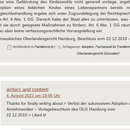
ss eine Gefährdung des Kindeswohls nicht generell vorliege, erge
option eines leiblichen Kindes eines Lebenspartners bereits mö
gleichbehandlung ergebe sich unter Zugrundelegung der Rechtsprechu
s Art. 6 Abs. 1 GG. Danach habe der Staat alles zu unterlassen, was 
d sie durch geeignete Maßnahmen zu fördern, Art. 6 Abs. 1 GG räu
au aber keine verfassungsrechtliche Vorrangstellung ein.
nseatisches Oberlandesgericht Hamburg, Beschluss vom 22.12.2010 
Veröffentlicht in
Familienrecht
|
Schlagworte:
Adoption
,
Fachanwalt für Familien
Oberlandesgericht Düsseldorf
writers and content
:
4. August 2022 um 19:56 Uhr
Thanks for finally writing about > Verbot der sukzessiven Adoptio
Annehmenden – Vorlagebeschluss des OLG Hamburg vom
22.12.2010 < Liked it!