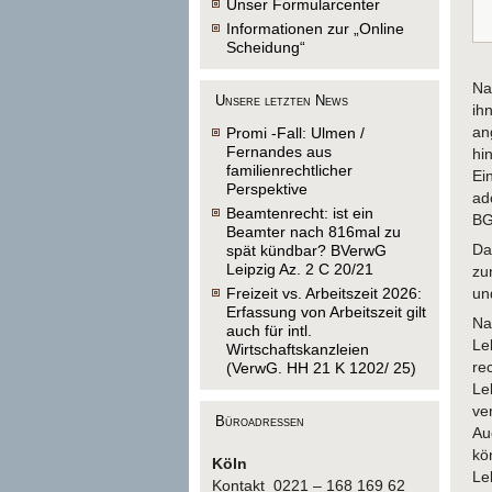
Unser Formularcenter
Informationen zur „Online
Scheidung“
Na
Unsere letzten News
ih
an
Promi -Fall: Ulmen /
Fernandes aus
hi
familienrechtlicher
Ei
Perspektive
ad
Beamtenrecht: ist ein
BG
Beamter nach 816mal zu
Da
spät kündbar? BVerwG
Leipzig Az. 2 C 20/21
zu
Freizeit vs. Arbeitszeit 2026:
un
Erfassung von Arbeitszeit gilt
Na
auch für intl.
Le
Wirtschaftskanzleien
re
(VerwG. HH 21 K 1202/ 25)
Le
ve
Büroadressen
Au
kö
Köln
Le
Kontakt 0221 – 168 169 62