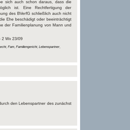
be sich auch schon daraus, dass die
glich ist. Eine Rechtfertigung der
ng des BVerfG schließlich auch nicht
die Ehe beschädigt oder beeinträchtigt
me der Familienplanung von Mann und
– 2 Wx 23/09
recht
,
Fam
,
Familiengericht
,
Lebenspartner
,
n durch den Lebenspartner des zunächst