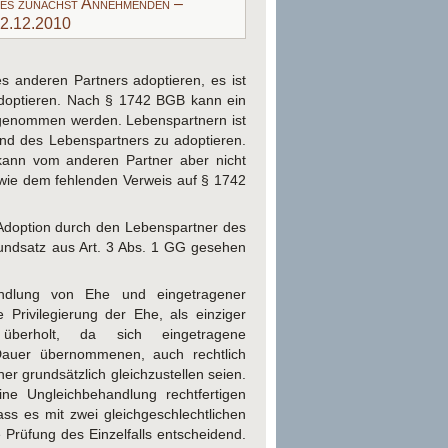
des zunächst Annehmenden –
22.12.2010
s anderen Partners adoptieren, es ist
adoptieren. Nach § 1742 BGB kann ein
enommen werden. Lebenspartnern ist
ind des Lebenspartners zu adoptieren.
 kann vom anderen Partner aber nicht
owie dem fehlenden Verweis auf § 1742
doption durch den Lebenspartner des
ndsatz aus Art. 3 Abs. 1 GG gesehen
ndlung von Ehe und eingetragener
e Privilegierung der Ehe, als einziger
e überholt, da sich eingetragene
Dauer übernommenen, auch rechtlich
er grundsätzlich gleichzustellen seien.
ine Ungleichbehandlung rechtfertigen
ss es mit zwei gleichgeschlechtlichen
e Prüfung des Einzelfalls entscheidend.