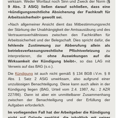
wirksam. Weder Wortlaut noch Sinn und Zweck der Norm (
§
9 Abs. 3 ASiG) ließen darauf schließen, dass eine
»kündigungsrechtliche Absicherung der Fachkraft für
Arbeitssicherheit« gewollt sei.
»Nach allgemeiner Ansicht dient das Mitbestimmungsrecht
der Stärkung der Unabhängigkeit der Amtsausübung und des
Vertrauensverhältnisses zwischen den Fachkräften für
Arbeitssicherheit und der Belegschaft. Dies spricht dafür, die
fehlende Zustimmung zur Abberufung allein als
betriebsverfassungsrechtliche Pflichtverletzung
zu
interpretieren, die
ohne Auswirkungen auf die
Wirksamkeit der Kündigung bleibt
«, so das LAG mit
Verweis auf das BAG (s.o.).
Die
Kündigung
ist auch nicht gemäß § 134 BGB i.V.m. § 8
Abs. 1 Satz 2 ASiG unwirksam, also aufgrund einer
unzulässigen Benachteiligung. Diese kann auch allein in der
Kündigung liegen (BAG, Urteil vom 2.4. 1987, Az.: 2 AZR
227/86). Dann ist aber ein unmittelbarer Zusammenhang
zwischen der Benachteiligung und der Erfüllung der
Aufgaben erforderlich.
Im vorliegenden Fall hat der Arbeitgeber die Kündigung
nicht auf Gründe gestützt, die inhaltlich mit seiner