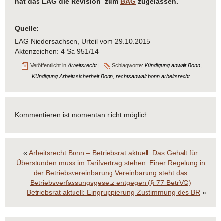
hat das LAG die Revision zum
BAG
zugelassen.
Quelle:
LAG Niedersachsen, Urteil vom 29.10.2015
Aktenzeichen: 4 Sa 951/14
Veröffentlicht in
Arbeitsrecht
|
Schlagworte:
Kündigung anwalt Bonn
,
KÜndigung Arbeitssicherheit Bonn
,
rechtsanwalt bonn arbeitsrecht
Kommentieren ist momentan nicht möglich.
«
Arbeitsrecht Bonn – Betriebsrat aktuell: Das Gehalt für
Überstunden muss im Tarifvertrag stehen. Einer Regelung in
der Betriebsvereinbarung Vereinbarung steht das
Betriebsverfassungsgesetz entgegen (§ 77 BetrVG)
Betriebsrat aktuell: Eingruppierung Zustimmung des BR
»