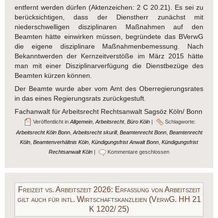
entfernt werden dürfen (Aktenzeichen: 2 C 20.21). Es sei zu
berücksichtigen, dass der Dienstherr zunächst mit
niederschwelligen disziplinaren Maßnahmen auf den
Beamten hätte einwirken müssen, begründete das BVerwG
die eigene disziplinare Maßnahmenbemessung. Nach
Bekanntwerden der Kernzeitverstöße im März 2015 hätte
man mit einer Disziplinarverfügung die Dienstbezüge des
Beamten kürzen können.
Der Beamte wurde aber vom Amt des Oberregierungsrates
in das eines Regierungsrats zurückgestuft.
Fachanwalt für Arbeitsrecht Rechtsanwalt Sagsöz Köln/ Bonn
Veröffentlicht in
Allgemein
,
Arbeitsrecht
,
Büro Köln
|
Schlagworte:
Arbeitsrecht Köln Bonn
,
Arbeitsrecht skurill
,
Beamtenrecht Bonn
,
Beamtenrecht
Köln
,
Beamtenverhältnis Köln
,
Kündigungsfrist Anwalt Bonn
,
Kündigungsfrist
Rechtsanwalt Köln
|
Kommentare geschlossen
Freizeit vs. Arbeitszeit 2026: Erfassung von Arbeitszeit
gilt auch für intl. Wirtschaftskanzleien (VerwG. HH 21
K 1202/ 25)