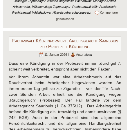
Manager Topmanager
,
leitende Angestellte Fachanwalt
,
Manager Anwalt
Arbeitsrecht
,
Millionen klage Topmanager
,
Rechtsanwalt Köln Arbeitsrecht
,
Rechtsanwalt Whistleblower Hinweisgeberschutzgesetz
|
Kommentare
geschlossen
Fachanwalt Köln informiert: Arbeitsgericht Saarlouis
zur Probezeit-Kündigung
11. Januar 2026 |
Autor
alpan
Dass eine Kündigung in der Probezeit immer „durchgeht“,
scheint weit verbreitet, entspricht aber nicht den Fakten.
Vor ihrem Jobantritt war eine Arbeitnehmerin auf das
Rauchverbot beim Arbeitgeber hingewiesen worden. An
ihrem ersten Tag griff sie zur Zigarette – vor der Tür. Nach
zwei Stunden Arbeit erhielt sie die Kündigung wegen
„Rauchgeruch“ (Probezeit). Der Fall landete vor dem
Arbeitsgericht Saarlouis (1 Ca 375/12). Das Arbeitsgericht
befand die Kündigung als treuwidrig und damit unwirksam (§
242 BGB). Auch in der Probezeit sind das allgemeine
Persönlichkeitsrecht und die allgemeine Handlungsfreiheit
des Arbeitnehmers zu berücksichtigen. Insbesondere habe