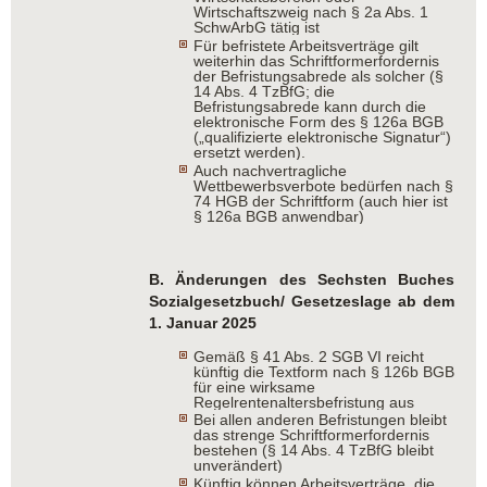
Wirtschaftszweig nach § 2a Abs. 1
SchwArbG tätig ist
Für befristete Arbeitsverträge gilt
weiterhin das Schriftformerfordernis
der Befristungsabrede als solcher (§
14 Abs. 4 TzBfG; die
Befristungsabrede kann durch die
elektronische Form des § 126a BGB
(„qualifizierte elektronische Signatur“)
ersetzt werden).
Auch nachvertragliche
Wettbewerbsverbote bedürfen nach §
74 HGB der Schriftform (auch hier ist
§ 126a BGB anwendbar)
B. Änderungen des Sechsten Buches
Sozialgesetzbuch/
Gesetzeslage ab dem
1. Januar 2025
Gemäß § 41 Abs. 2 SGB VI reicht
künftig die Textform nach § 126b BGB
für eine wirksame
Regelrentenaltersbefristung aus
Bei allen anderen Befristungen bleibt
das strenge Schriftformerfordernis
bestehen (§ 14 Abs. 4 TzBfG bleibt
unverändert)
Künftig können Arbeitsverträge, die