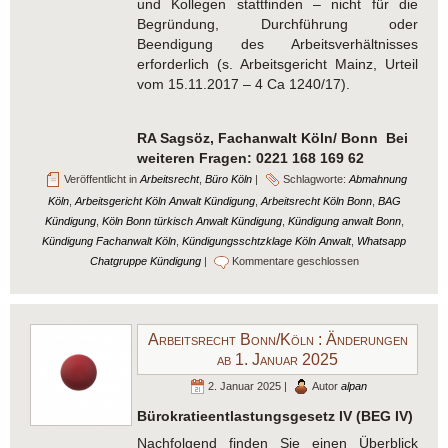
und Kollegen stattfinden – nicht für die
Begründung, Durchführung oder
Beendigung des Arbeitsverhältnisses
erforderlich (s. Arbeitsgericht Mainz, Urteil
vom 15.11.2017 – 4 Ca 1240/17).
RA Sagsöz, Fachanwalt Köln/ Bonn
Bei
weiteren Fragen: 0221 168 169 62
Veröffentlicht in
Arbeitsrecht
,
Büro Köln
|
Schlagworte:
Abmahnung
Köln
,
Arbeitsgericht Köln Anwalt Kündigung
,
Arbeitsrecht Köln Bonn
,
BAG
Kündigung
,
Köln Bonn türkisch Anwalt Kündigung
,
Kündigung anwalt Bonn
,
Kündigung Fachanwalt Köln
,
Kündigungsschtzklage Köln Anwalt
,
Whatsapp
Chatgruppe Kündigung
|
Kommentare geschlossen
Arbeitsrecht Bonn/Köln : Änderungen
ab 1. Januar 2025
2. Januar 2025 |
Autor
alpan
Bürokratieentlastungsgesetz IV (BEG IV)
Nachfolgend finden Sie einen Überblick