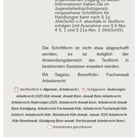
Informationen haben.Die im
Jugendarbeitsschutzgesetz
vorgesehene Schriftform für
Handlungen kann nach § 1a
JArbSchG n.F. ebenfalls in Textform
erfolgen (mit Ausnahme von § 6 Abs.
4 S. 1 und § 21a Abs. 2 JArbSchG).
Die Schriftform ist nicht etwa abgeschafft
worden; es ist lediglich der
Anwendungsbereich der Textform in
bestimmten Gesetzen erweitert worden.
RA Sagsöz, Bonn/Köln- Fachanwalt
Arbeitsrecht
Veröffentlicht in
Allgemein
,
Arbeitsrecht
|
Schlagworte:
Änderungen
Arbeitsrecht 2025 Köln Anwalt
,
Anwalt Bonn
,
Anwalt Bonn Arbeitsrecht
,
Arbeitsrecht Änderungen 2025
,
Arbeitsrecht Anwalt bonn
,
Arbeitsrecht Anwalt
Bonn Kündigung
,
Arbeitsrecht Fachanwalt Köln
,
Arbeitsrecht Fachanwalt Köln
türkisch
,
Arbeitsrecht Köln
,
Betriebsrat Köln Anwalt
,
Januar 2025 Arbeitsrecht
Köln BonnAnwalt
,
Kündigung Bonn anwalt
,
Rechtsanwalt Arbeitsrecht Bonn
|
Kommentare geschlossen