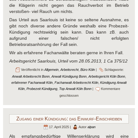
die Klägerin nicht gegen das Rauchverbot im Betrieb
verstoßen- viel Rauch um nichts.
Das Urteil aus Saarlouis ist keine so seltene Ausnahme, es
gibt noch diverse andere Gründe weshalb eine Probezeit-
Kündigung rechtswidrig sein kann. Das kann zB. auch
aufgrund einer falschen/ nicht erfolgten
Betriebsratsanhörung der Fall sein.
Wir als erfahrene Fachanwälte beraten gerne in Ihren Fall.
Arbeitsgericht Saarlouis, Urteil vom 28.05.2013, 1 Ca 375/12
Veröffentlicht in
Allgemein
,
Arbeitsrecht
,
Büro Köln
|
Schlagworte:
Anwalt Arbeitsrecht Bonn
,
Anwalt Kündigung Bonn
,
Arbeitsgericht Köln Bonn
,
erfahrener Fachanwalt Köln
,
Fachanwalt Arbeitsrecht Köln
,
Kündigung Anwalt
Köln
,
Probezeit Kündigung
,
Top Anwalt Köln Bonn
|
Kommentare
geschlossen
Zugang einer Kündigung: das Einwurf-Einschreiben
17. April 2025 |
Autor
alpan
Als empfangsbedürftige Willenserklärung wird eine