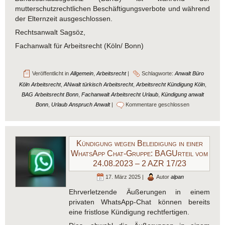
mutterschutzrechtlichen Beschäftigungsverbote und während
der Elternzeit ausgeschlossen.
Rechtsanwalt Sagsöz,
Fachanwalt für Arbeitsrecht (Köln/ Bonn)
Veröffentlicht in
Allgemein
,
Arbeitsrecht
|
Schlagworte:
Anwalt Büro
Köln Arbeitsrecht
,
ANwalt türkisch Arbeitsrecht
,
Arbeitsrecht Kündigung Köln
,
BAG Arbeitsrecht Bonn
,
Fachanwalt Arbeitsrecht Urlaub
,
Kündigung anwalt
Bonn
,
Urlaub Anspruch Anwalt
|
Kommentare geschlossen
Kündigung wegen Beleidigung in einer
WhatsApp Chat-Gruppe: BAGUrteil vom
24.08.2023 – 2 AZR 17/23
17. März 2025 |
Autor
alpan
Ehrverletzende Äußerungen in einem
privaten WhatsApp-Chat können bereits
eine fristlose Kündigung rechtfertigen.