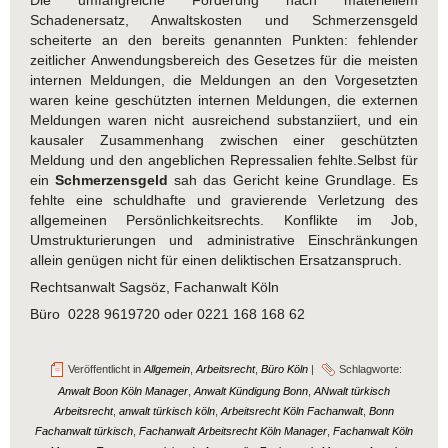
Schadenersatz, Anwaltskosten und Schmerzensgeld
scheiterte an den bereits genannten Punkten: fehlender
zeitlicher Anwendungsbereich des Gesetzes für die meisten
internen Meldungen, die Meldungen an den Vorgesetzten
waren keine geschützten internen Meldungen, die externen
Meldungen waren nicht ausreichend substanziiert, und ein
kausaler Zusammenhang zwischen einer geschützten
Meldung und den angeblichen Repressalien fehlte.Selbst für
ein
Schmerzensgeld
sah das Gericht keine Grundlage. Es
fehlte eine schuldhafte und gravierende Verletzung des
allgemeinen Persönlichkeitsrechts. Konflikte im Job,
Umstrukturierungen und administrative Einschränkungen
allein genügen nicht für einen deliktischen Ersatzanspruch.
Rechtsanwalt Sagsöz, Fachanwalt Köln
Büro 0228 9619720 oder 0221 168 168 62
Veröffentlicht in
Allgemein
,
Arbeitsrecht
,
Büro Köln
|
Schlagworte:
Anwalt Boon Köln Manager
,
Anwalt Kündigung Bonn
,
ANwalt türkisch
Arbeitsrecht
,
anwalt türkisch köln
,
Arbeitsrecht Köln Fachanwalt
,
Bonn
Fachanwalt türkisch
,
Fachanwalt Arbeitsrecht Köln Manager
,
Fachanwalt Köln