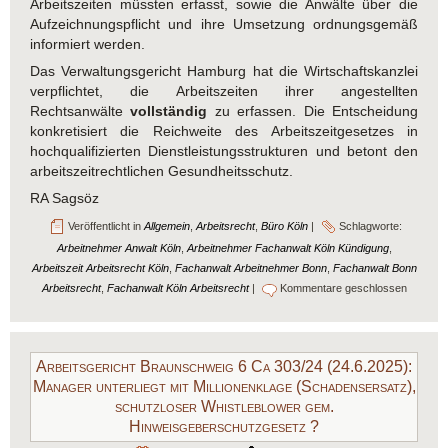
Arbeitszeiten müssten erfasst, sowie die Anwälte über die
Aufzeichnungspflicht und ihre Umsetzung ordnungsgemäß
informiert werden.
Das Verwaltungsgericht Hamburg hat die Wirtschaftskanzlei
verpflichtet, die Arbeitszeiten ihrer angestellten
Rechtsanwälte
vollständig
zu erfassen. Die Entscheidung
konkretisiert die Reichweite des Arbeitszeitgesetzes in
hochqualifizierten Dienstleistungsstrukturen und betont den
arbeitszeitrechtlichen Gesundheitsschutz.
RA Sagsöz
Veröffentlicht in
Allgemein
,
Arbeitsrecht
,
Büro Köln
|
Schlagworte:
Arbeitnehmer Anwalt Köln
,
Arbeitnehmer Fachanwalt Köln Kündigung
,
Arbeitszeit Arbeitsrecht Köln
,
Fachanwalt Arbeitnehmer Bonn
,
Fachanwalt Bonn
Arbeitsrecht
,
Fachanwalt Köln Arbeitsrecht
|
Kommentare geschlossen
Arbeitsgericht Braunschweig 6 Ca 303/24 (24.6.2025):
Manager unterliegt mit Millionenklage (Schadensersatz),
schutzloser Whistleblower gem.
Hinweisgeberschutzgesetz ?