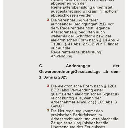
abgesehen von der
Rentenaltersbefristung unbefristet
ausgestaltet sind wirksam in Textform
abgeschlossen werden.
Die Vereinbarung weiterer
auflösender Bedingungen (z.B. vor
dem Regelrenteneintritt liegende
Altersgrenzen) bedürfen auch
weiterhin der Schriftform bzw. der
elektronischen Form nach § 14 Abs. 4
TzBfG. § 41 Abs. 2 SGB VI n.F. findet
nur auf die
Regelrentenaltersbefristung
Anwendung
C. Änderungen der
Gewerbeordnung/G
esetzeslage ab dem
1. Januar 2025
Die elektronische Form nach § 126a
BGB (also Verwendung einer
qualifizierten elektronischen Signatur)
reicht künftig aus, wenn der
Arbeitnehmer einwilligt (§ 109 Abs. 3
GewO)
Die Neuregelung kommt den
praktischen Bedürfnissen im
Arbeitsrecht nach und vereinfacht die
Zeugniserteilung (bisher hat die
Übersendung des Zeugnisses