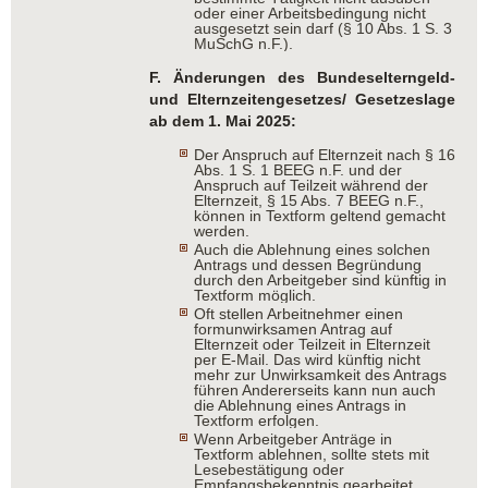
oder einer Arbeitsbedingung nicht
ausgesetzt sein darf (§ 10 Abs. 1 S. 3
MuSchG n.F.).
F. Änderungen des Bundeselterngeld-
und Elternzeitengesetzes/
Gesetzeslage
ab dem 1. Mai 2025:
Der Anspruch auf Elternzeit nach § 16
Abs. 1 S. 1 BEEG n.F. und der
Anspruch auf Teilzeit während der
Elternzeit, § 15 Abs. 7 BEEG n.F.,
können in Textform geltend gemacht
werden.
Auch die Ablehnung eines solchen
Antrags und dessen Begründung
durch den Arbeitgeber sind künftig in
Textform möglich.
Oft stellen Arbeitnehmer einen
formunwirksamen Antrag auf
Elternzeit oder Teilzeit in Elternzeit
per E-Mail. Das wird künftig nicht
mehr zur Unwirksamkeit des Antrags
führen Andererseits kann nun auch
die Ablehnung eines Antrags in
Textform erfolgen.
Wenn Arbeitgeber Anträge in
Textform ablehnen, sollte stets mit
Lesebestätigung oder
Empfangsbekenntnis gearbeitet