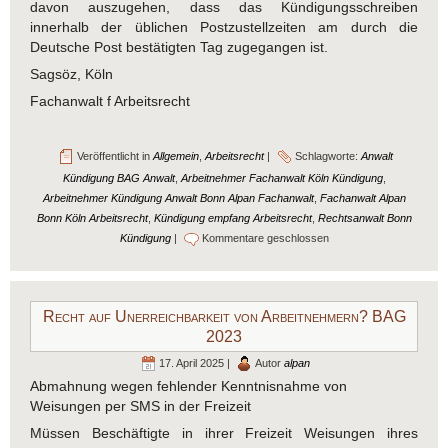
davon auszugehen, dass das Kündigungsschreiben
innerhalb der üblichen Postzustellzeiten am durch die
Deutsche Post bestätigten Tag zugegangen ist.
Sagsöz, Köln
Fachanwalt f Arbeitsrecht
Veröffentlicht in
Allgemein
,
Arbeitsrecht
|
Schlagworte:
Anwalt
Kündigung BAG Anwalt
,
Arbeitnehmer Fachanwalt Köln Kündigung
,
Arbeitnehmer Kündigung Anwalt Bonn Alpan Fachanwalt
,
Fachanwalt Alpan
Bonn Köln Arbeitsrecht
,
Kündigung empfang Arbeitsrecht
,
Rechtsanwalt Bonn
Kündigung
|
Kommentare geschlossen
Recht auf Unerreichbarkeit von Arbeitnehmern? BAG
2023
17. April 2025 |
Autor
alpan
Abmahnung wegen fehlender Kenntnisnahme von
Weisungen per SMS in der Freizeit
Müssen Beschäftigte in ihrer Freizeit Weisungen ihres