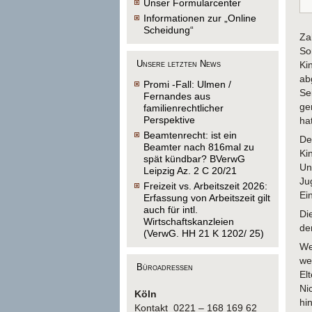
Unser Formularcenter
Informationen zur „Online
Scheidung“
Za
So
Unsere letzten News
Ki
ab
Promi -Fall: Ulmen /
Se
Fernandes aus
ge
familienrechtlicher
Perspektive
ha
Beamtenrecht: ist ein
De
Beamter nach 816mal zu
Ki
spät kündbar? BVerwG
Un
Leipzig Az. 2 C 20/21
Ju
Freizeit vs. Arbeitszeit 2026:
Ei
Erfassung von Arbeitszeit gilt
auch für intl.
Di
Wirtschaftskanzleien
de
(VerwG. HH 21 K 1202/ 25)
We
we
Büroadressen
El
Ni
Köln
hi
Kontakt 0221 – 168 169 62