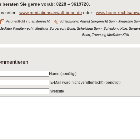
r beraten Sie gerne vorab: 0228 – 9619720.
fos unter:
www.mediationsanwalt-bonn.de
oder
www.bonn-rechtsanwa
Veröffentlicht in
Familienrecht
|
Schlagworte:
Anwalt Sorgerecht Bonn
,
Mediation Bon
Mediator Familienrecht
,
Mediator Sorgerecht Bonn
,
Scheidung Bonn
,
Scheidung Köln
,
Sorger
Bonn
,
Trennung Mediation Köln
mmentieren
Name (benötigt)
E-Mail (wird nicht veröffentlicht) (benötigt)
Website