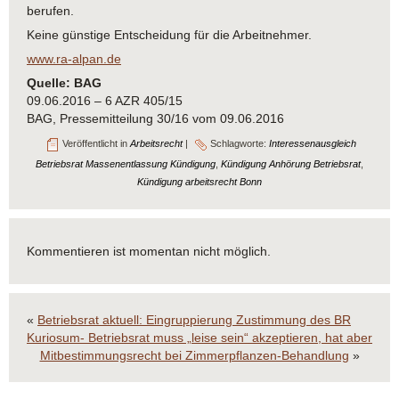
berufen.
Keine günstige Entscheidung für die Arbeitnehmer.
www.ra-alpan.de
Quelle: BAG
09.06.2016 – 6 AZR 405/15
BAG, Pressemitteilung 30/16 vom 09.06.2016
Veröffentlicht in
Arbeitsrecht
|
Schlagworte:
Interessenausgleich
Betriebsrat Massenentlassung Kündigung
,
Kündigung Anhörung Betriebsrat
,
Kündigung arbeitsrecht Bonn
Kommentieren ist momentan nicht möglich.
«
Betriebsrat aktuell: Eingruppierung Zustimmung des BR
Kuriosum- Betriebsrat muss „leise sein“ akzeptieren, hat aber
Mitbestimmungsrecht bei Zimmerpflanzen-Behandlung
»