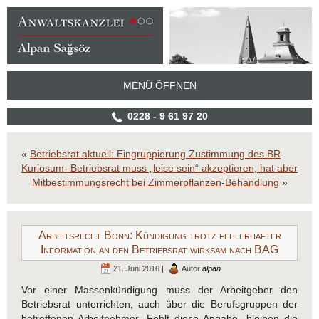
MENÜ ÖFFNEN
0228 - 9 61 97 20
«
Betriebsrat aktuell: Eingruppierung Zustimmung des BR
Kuriosum- Betriebsrat muss „leise sein“ akzeptieren, hat aber
Mitbestimmungsrecht bei Zimmerpflanzen-Behandlung
»
Arbeitsrecht Bonn: Kündigung trotz fehlerhafter
Information an den Betriebsrat wirksam nach BAG
21. Juni 2016 |
Autor
alpan
Vor einer Massenkündigung muss der Arbeitgeber den
Betriebsrat unterrichten, auch über die Berufsgruppen der
betroffenen Arbeitnehmer. Fehlt diese Angabe, bleiben die