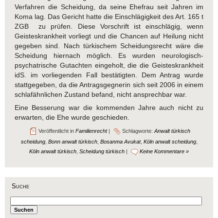
Verfahren die Scheidung, da seine Ehefrau seit Jahren im
Koma lag. Das Gericht hatte die Einschlägigkeit des Art. 165 t
ZGB zu prüfen. Diese Vorschrift ist einschlägig, wenn
Geisteskrankheit vorliegt und die Chancen auf Heilung nicht
gegeben sind. Nach türkischem Scheidungsrecht wäre die
Scheidung hiernach möglich. Es wurden neurologisch-
psychatrische Gutachten eingeholt, die die Geisteskrankheit
idS. im vorliegenden Fall bestätigten. Dem Antrag wurde
stattgegeben, da die Antragsgegnerin sich seit 2006 in einem
schlafähnlichen Zustand befand, nicht ansprechbar war.
Eine Besserung war die kommenden Jahre auch nicht zu
erwarten, die Ehe wurde geschieden.
Veröffentlicht in
Familienrecht
|
Schlagworte:
Anwalt türkisch
scheidung
,
Bonn anwalt türkisch
,
Bosanma Avukat
,
Köln anwalt scheidung
,
Köln anwalt türkisch
,
Scheidung türkisch
|
Keine Kommentare »
Suche