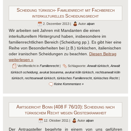
Scheidung türkisch- Familienrecht mit Fachberech
interkulturelles Scheidungsrecht
2. Dezember 2013 |
Autor
alpan
Wir arbeiten seit Jahren mit Mandanten die einen
interkulturellem Hintergrund haben, insbesondere im
familienrechtlichen Bereich (Scheidung pp.). Es gibt hier eine
Reihe von Besonderheiten bei (z.B.) türkischen, italienischen
oder iranischen Scheidungen zu beachten.
Diesen Beitrag
weiterlesen »
Veröffentlicht in
Familienrecht
|
Schlagworte:
Anwalt türkisch
,
Anwalt
türkisch scheidung
,
avukat bosanma
,
avukat köln türkisch
,
rechtsanwalt köln
türkisch
,
rechtsanwalt türkisch
,
türkisches Familienrecht
,
türkisches Recht
|
Keine Kommentare »
Amtsgericht Bonn (408 F 76/10): Scheidung nach
türkischem Recht wegen Geisteskrankheit
12. Oktober 2011 |
Autor
alpan
Der Antragsteller begehrte in einem von uns geführen