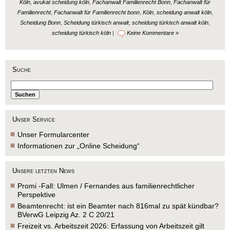
Köln
,
avukat scheidung köln
,
Fachanwalt Familienrecht Bonn
,
Fachanwalt für
Familienrecht
,
Fachanwalt für Familienrecht bonn
,
Köln
,
scheidung anwalt köln
,
Scheidung Bonn
,
Scheidung türkisch anwalt
,
scheidung türkisch anwalt köln
,
scheidung türkisch köln
|
Keine Kommentare »
Suche
Unser Service
Unser Formularcenter
Informationen zur „Online Scheidung“
Unsere letzten News
Promi -Fall: Ulmen / Fernandes aus familienrechtlicher
Perspektive
Beamtenrecht: ist ein Beamter nach 816mal zu spät kündbar?
BVerwG Leipzig Az. 2 C 20/21
Freizeit vs. Arbeitszeit 2026: Erfassung von Arbeitszeit gilt