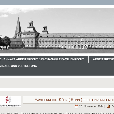
CHANWALT ARBEITSRECHT □ FACHANWALT FAMILIENRECHT
ARBEITSRECHT
EMINARE UND VERTRETUNG
Familienrecht Köln ( Bonn ) – die einvernehml
28. November 2024 |
A