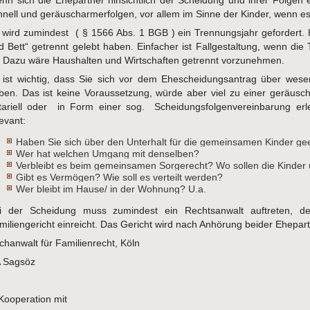
nn sich die Ehepartner hinsichtlich der Scheidung und ihrer Folgen e
hnell und geräuscharmerfolgen, vor allem im Sinne der Kinder, wenn es 
 wird zumindest ( § 1566 Abs. 1 BGB ) ein Trennungsjahr gefordert. 
d Bett“ getrennt gelebt haben. Einfacher ist Fallgestaltung, wenn d
t. Dazu wäre Haushalten und Wirtschaften getrennt vorzunehmen.
 ist wichtig, dass Sie sich vor dem Ehescheidungsantrag über wesen
ben. Das ist keine Voraussetzung, würde aber viel zu einer geräus
tariell oder in Form einer sog. Scheidungsfolgenvereinbarung er
levant:
Haben Sie sich über den Unterhalt für die gemeinsamen Kinder gee
Wer hat welchen Umgang mit denselben?
Verbleibt es beim gemeinsamen Sorgerecht? Wo sollen die Kinder
Gibt es Vermögen? Wie soll es verteilt werden?
Wer bleibt im Hause/ in der Wohnung? U.a.
i der Scheidung muss zumindest ein Rechtsanwalt auftreten, d
miliengericht einreicht. Das Gericht wird nach Anhörung beider Ehepa
chanwalt für Familienrecht, Köln
 Sagsöz
 Kooperation mit