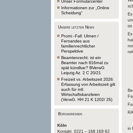
We
Unser Formularcenter
sc
Informationen zur „Online
Scheidung“
Es
un
is
Unsere letzten News
Es
Promi -Fall: Ulmen /
ha
Fernandes aus
no
familienrechtlicher
Perspektive
re
Beamtenrecht: ist ein
Beamter nach 816mal zu
spät kündbar? BVerwG
Leipzig Az. 2 C 20/21
Freizeit vs. Arbeitszeit 2026:
Erfassung von Arbeitszeit gilt
auch für intl.
Be
Wirtschaftskanzleien
Fa
(VerwG. HH 21 K 1202/ 25)
Fa
RA
Büroadressen
Köln
in
Kontakt 0221 – 168 169 62