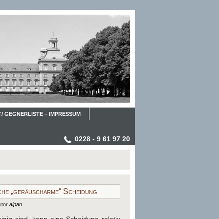
/ GEGNERLISTE – IMPRESSUM
0228 - 9 61 97 20
iche „geräuscharme“ Scheidung
utor
alpan