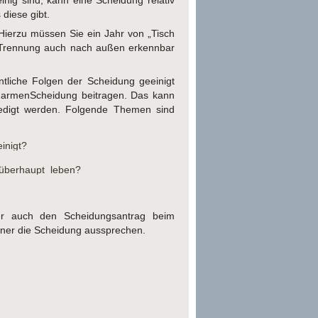
inig sind, kann eine Scheidung relativ
diese gibt.
Hierzu müssen Sie ein Jahr von „Tisch
ie Trennung auch nach außen erkennbar
tliche Folgen der Scheidung geeinigt
charmenScheidung beitragen. Das kann
ledigt werden. Folgende Themen sind
inigt?
 überhaupt leben?
er auch den Scheidungsantrag beim
rtner die Scheidung aussprechen.