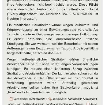
ihres Arbeitgebers nicht beeinträchtigt wurde. Diese Pflicht
wurde durch den Tarifvertrag für den öffentlichen Dienst
(TVöD) abgeschafft. Das Urteil des BAG 2 AZR 293/ 09
ist
insofern interessant:
Ein städtischer Bauarbeiter wurde wegen Zuhälterei und
Körperverletzung zu einer Bewährungsstrafe verurteilt. Als
Tatmotiv nannte er Geldmangel wegen geringer Entlohnung.
Er erhielt daraufhin eine außerordentliche, fristlose
Kündigung. Sie war wirksam, weil der Bauarbeiter mit seinen
Äußerungen einen Bezug zwischen Tat und Arbeitsverhältnis
hergestellt hatte, entschied das BAG.
Wegen außerdienstlicher Straftaten dürfen öffentliche
Arbeitgeber heute nur noch unter engen Voraussetzungen
kündigen. Es braucht einen konkreten Bezug zwischen
Straftat und Arbeitsverhältnis. Der lag hier aber schon vor, da
der Arbeitgeber in der Öffentlichkeit mit der Straftat in
Verbindung gebracht wurde. Straffällig gewordene
Arbeitnehmer sollten daher ihre Strafverfahren möglichst
„leise“ und eilig beenden, wenn möglich.
Veröffentlicht in
Arbeitsrecht
|
Schlagworte:
Abmahnung
,
Arbeitsrecht
bonn
,
Bonn
,
fristlose Kündigung
,
Kündigung
,
rechtsanwalt
,
Straftat
|
Keine