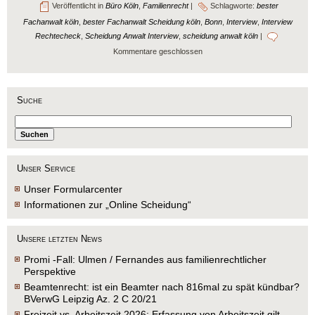
Veröffentlicht in
Büro Köln
,
Familienrecht
|
Schlagworte:
bester
Fachanwalt köln
,
bester Fachanwalt Scheidung köln
,
Bonn
,
Interview
,
Interview
Rechtecheck
,
Scheidung Anwalt Interview
,
scheidung anwalt köln
|
Kommentare geschlossen
Suche
Unser Service
Unser Formularcenter
Informationen zur „Online Scheidung“
Unsere letzten News
Promi -Fall: Ulmen / Fernandes aus familienrechtlicher
Perspektive
Beamtenrecht: ist ein Beamter nach 816mal zu spät kündbar?
BVerwG Leipzig Az. 2 C 20/21
Freizeit vs. Arbeitszeit 2026: Erfassung von Arbeitszeit gilt