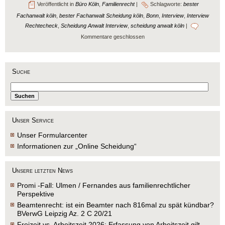
Veröffentlicht in
Büro Köln
,
Familienrecht
|
Schlagworte:
bester
Fachanwalt köln
,
bester Fachanwalt Scheidung köln
,
Bonn
,
Interview
,
Interview
Rechtecheck
,
Scheidung Anwalt Interview
,
scheidung anwalt köln
|
Kommentare geschlossen
Suche
Unser Service
Unser Formularcenter
Informationen zur „Online Scheidung“
Unsere letzten News
Promi -Fall: Ulmen / Fernandes aus familienrechtlicher
Perspektive
Beamtenrecht: ist ein Beamter nach 816mal zu spät kündbar?
BVerwG Leipzig Az. 2 C 20/21
Freizeit vs. Arbeitszeit 2026: Erfassung von Arbeitszeit gilt