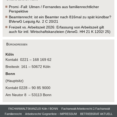
Promi -Fall: Ulmen / Fernandes aus familienrechtlicher
Perspektive
Beamtenrecht: ist ein Beamter nach 816mal zu spät kündbar?
BVerwG Leipzig Az. 2 C 20/21
Freizeit vs. Arbeitszeit 2026: Erfassung von Arbeitszeit gilt
auch für intl. Wirtschaftskanzleien (VerwG. HH 21 K 1202/ 25)
Büroadressen
Köln
Kontakt 0221 – 168 169 62
Breitestr. 161 – 50672 Köln
Bonn
(Hauptsitz)
Kontakt 0228 – 90 85 9000
Am Neutor 8 – 53113 Bonn
FACHANWALTSKANZLEI Köln / BONN
Fachanwalt Arbeitsrecht □ Fachanwalt
Familienrecht
Arbeitsrecht/ Gegnerliste – IMPRESSUM
BETRIEBSRAT AKTUELL