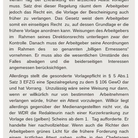
muss. Satz drei dieser Regelung räumt dem Arbeitgeber
jedoch das Recht ein, die Vorlage der Bescheinigung auch
früher zu verlangen. Das Gesetz weist dem Arbeitgeber
somit ein einseitiges Recht zu, auf dessen Grundlage er die
frühere Vorlage anordnen kann. Weisungen des Arbeitgebers
im Rahmen seines Direktionsrechts unterliegen zwar der
Kontrolle. Danach muss der Arbeitgeber seine Anordnungen
im Rahmen des so genannten „billigen Ermessens“
vornehmen. Er muss also die wesentlichen Umstände des
Falles abwägen und die beiderseitigen Interessen
angemessen berücksichtigen.
Allerdings stellt die gesonderte Vorlagepflicht in § 5 Abs.1
Satz 3 EFZG eine Spezialregelung zu dem § 106 GewO dar
und hat Vorrang. Unzulässig wäre seine Weisung nur dann,
wenn er willkürlich nur von bestimmten Arbeitnehmern
verlangen würde, früher ein Attest vorzulegen. Willkür liegt
allerdings gegenüber der Medienangestellten nicht vor, da
der WDR die Redakteurin nach einer Kurzerkrankung zur
Vorlage des (gelben) Scheins ab dem 1. Tag aufforderte. Er
handelte hier nachvollziehbar. Wenn auch die Richter den
Arbeitgebern grünes Licht für die frühere Forderung nach
einem ärztlichen Attest gaben, sollte in den Chefetagen