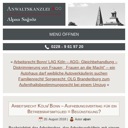
MENÜ ÖFFNEN
0228 - 9 61 97 20
«
Arbeitsrecht Bonn/ LAG Köln – AGG- Gleichbehandlung –
Diskrimnierung von Frauen; „Frauen an die Macht“ – ein
Autohaus darf weibliche Autoverkäuferin suchen
Familienrecht/ Sorgerecht: OLG Brandenburg zum
Aufenthaltsbestimmungsrecht bei einem Umzug
»
Arbeitsrecht Köln/ Bonn – Aufhebungsvertrag für ein
Betriebsratsmitglied = Begünstigung?
20. August 2018 |
Autor
alpan
Beabsichtigt der Arbeitgeber, das Arbeitsverhältnis mit einem