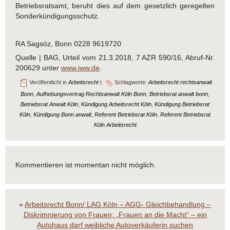
Betriebsratsamt, beruht dies auf dem gesetzlich geregelten
Sonderkündigungsschutz.
RA Sagsöz, Bonn 0228 9619720
Quelle | BAG, Urteil vom 21.3.2018, 7 AZR 590/16, Abruf-Nr.
200629 unter
www.iww.de
.
Veröffentlicht in
Arbeitsrecht
|
Schlagworte:
Arbeitsrecht rechtsanwalt
Bonn
,
Aufhebungsvertrag Rechtsanwalt Köln Bonn
,
Betriebsrat anwalt bonn
,
Betriebsrat Anwalt Köln
,
Kündigung Arbeitsrecht Köln
,
Kündigung Betriebsrat
Köln
,
Kündigung Bonn anwalt
,
Referent Betriebsrat Köln
,
Referent Betriebsrat
Köln Arbeitsrecht
Kommentieren ist momentan nicht möglich.
«
Arbeitsrecht Bonn/ LAG Köln – AGG- Gleichbehandlung –
Diskrimnierung von Frauen; „Frauen an die Macht“ – ein
Autohaus darf weibliche Autoverkäuferin suchen