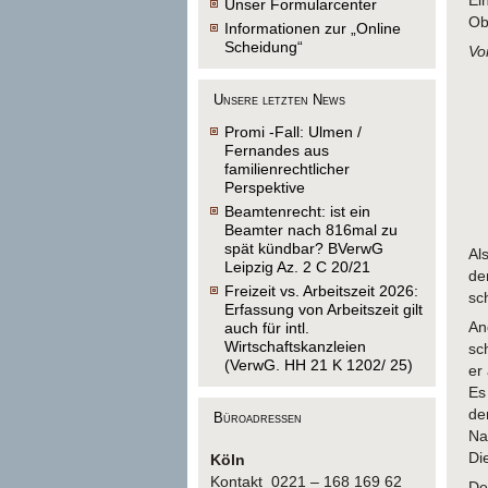
Ei
Unser Formularcenter
Ob
Informationen zur „Online
Scheidung“
Vo
Unsere letzten News
Promi -Fall: Ulmen /
Fernandes aus
familienrechtlicher
Perspektive
Beamtenrecht: ist ein
Beamter nach 816mal zu
spät kündbar? BVerwG
Al
Leipzig Az. 2 C 20/21
de
Freizeit vs. Arbeitszeit 2026:
sc
Erfassung von Arbeitszeit gilt
An
auch für intl.
Wirtschaftskanzleien
sc
(VerwG. HH 21 K 1202/ 25)
er
Es
de
Büroadressen
Na
Di
Köln
Kontakt 0221 – 168 169 62
De