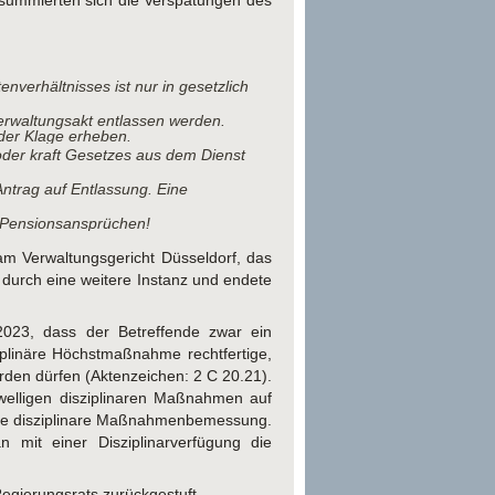
 summierten sich die Verspätungen des
verhältnisses ist nur in gesetzlich
erwaltungsakt entlassen werden.
der Klage erheben.
oder kraft Gesetzes aus dem Dienst
Antrag auf Entlassung. Eine
nd Pensionsansprüchen!
 am Verwaltungsgericht Düsseldorf, das
durch eine weitere Instanz und endete
 2023, dass der Betreffende zwar ein
plinäre Höchstmaßnahme rechtfertige,
rden dürfen (Aktenzeichen: 2 C 20.21).
hwelligen disziplinaren Maßnahmen auf
ne disziplinare Maßnahmenbemessung.
mit einer Disziplinarverfügung die
gierungsrats zurückgestuft.