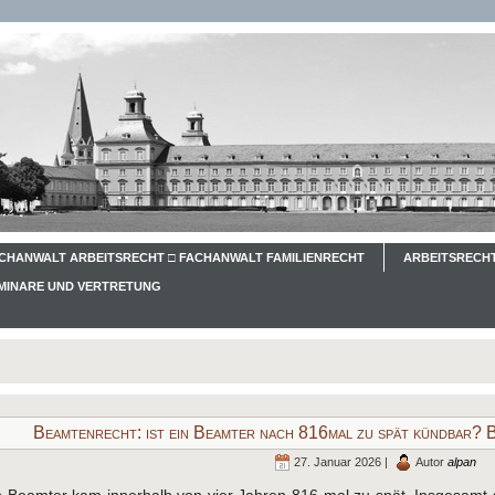
CHANWALT ARBEITSRECHT □ FACHANWALT FAMILIENRECHT
ARBEITSRECHT
EMINARE UND VERTRETUNG
Beamtenrecht: ist ein Beamter nach 816mal zu spät kündbar? 
27. Januar 2026 |
Autor
alpan