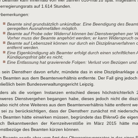
n Beamter kam innerhalb von vier Jahren 816-mal zu spät. Insgesamt
erregierungsrats auf 1.614 Stunden.
rbemerkungen:
Beamte sind grundsätzlich unkündbar. Eine Beendigung des Beamten
geregelten Ausnahmefällen möglich.
Beamte auf Probe oder Widerruf können bei Dienstvergehen per V
Vorher muss der Beamte angehört werden; er kann Widerspruch o
Beamte auf Lebenszeit können nur durch ein Disziplinarverfahren 
entfernt werden.
Eine Eigenkündigung als Beamter erfolgt durch einen schriftlichen 
Kündigungsfrist gibt es nicht;
Eine Entlassung hat gravierende Folgen: Verlust von Bezügen u
s sein Dienstherr davon erfuhr, mündete das in eine Disziplinarklage
n Beamten aus dem Beamtenverhältnis entfernte. Der Fall ging jedoch 
hließlich beim Bundesverwaltungsgericht Leipzig.
ders als die vorigen Instanzen entschied dieses höchstrichterlich
hweres Dienstvergehen begangen habe, dieses jedoch nicht die diszi
 also nicht ohne Weiteres aus dem Beamtenverhältnis hätte entfernt we
 sei zu berücksichtigen, dass der Dienstherr zunächst mit niedersc
n Beamten hätte einwirken müssen, begründete das BVerwG die eige
ch Bekanntwerden der Kernzeitverstöße im März 2015 hätte man 
enstbezüge des Beamten kürzen können.
r Beamte wurde aber vom Amt des Oberregierungsrates in das eines Re