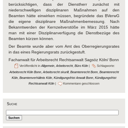
berücksichtigen, dass der Dienstherr zunächst mit
niederschwelligen disziplinaren Maßnahmen auf den
Beamten hätte einwirken müssen, begründete das BVerwG
die eigene disziplinare Maßnahmenbemessung. Nach
Bekanntwerden der Kernzeitverstöße im März 2015 hätte
man mit einer Disziplinarverfügung die Dienstbezüge des
Beamten kürzen können.
Der Beamte wurde aber vom Amt des Oberregierungsrates
in das eines Regierungsrats zurückgestuft.
Fachanwalt für Arbeitsrecht Rechtsanwalt Sagsöz Köln/ Bonn
Veröffentlicht in
Allgemein
,
Arbeitsrecht
,
Büro Köln
|
Schlagworte:
Arbeitsrecht Köln Bonn
,
Arbeitsrecht skurill
,
Beamtenrecht Bonn
,
Beamtenrecht
Köln
,
Beamtenverhältnis Köln
,
Kündigungsfrist Anwalt Bonn
,
Kündigungsfrist
Rechtsanwalt Köln
|
Kommentare geschlossen
Suche