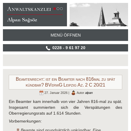
MENÜ ÖFFNEN
0228 - 9 61 97 20
Beamtenrecht: ist ein Beamter nach 816mal zu spät
kündbar? BVerwG Leipzig Az. 2 C 20/21
27. Januar 2026 |
Autor
alpan
Ein Beamter kam innerhalb von vier Jahren 816-mal zu spät.
Insgesamt summierten sich die Verspätungen des
Oberregierungsrats auf 1.614 Stunden.
Vorbemerkungen:
Beamte sind grundsätzlich unkündbar. Eine