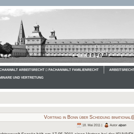
CHANWALT ARBEITSRECHT □ FACHANWALT FAMILIENRECHT
ARBEITSRECHT
EMINARE UND VERTRETUNG
Vortrag in Bonn über Scheidung binationa
18. Mai 2011 |
Autor
alpan