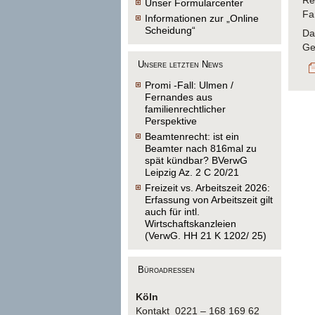
Re
Unser Formularcenter
Fa
Informationen zur „Online
Scheidung“
Da
Ge
Unsere letzten News
Promi -Fall: Ulmen /
Fernandes aus
familienrechtlicher
Perspektive
Beamtenrecht: ist ein
Beamter nach 816mal zu
spät kündbar? BVerwG
Leipzig Az. 2 C 20/21
Freizeit vs. Arbeitszeit 2026:
Erfassung von Arbeitszeit gilt
auch für intl.
Wirtschaftskanzleien
(VerwG. HH 21 K 1202/ 25)
Büroadressen
Köln
Kontakt 0221 – 168 169 62