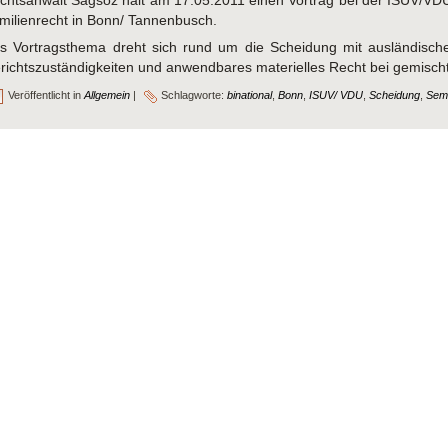
chtsanwalt Sagsöz hält am 17.05.2011 einen Vortrag bei der ISUV/VDU
milienrecht in Bonn/ Tannenbusch.
s Vortragsthema dreht sich rund um die Scheidung mit ausländisch
richtszuständigkeiten und anwendbares materielles Recht bei gemisch
Veröffentlicht in
Allgemein
|
Schlagworte:
binational
,
Bonn
,
ISUV/ VDU
,
Scheidung
,
Sem