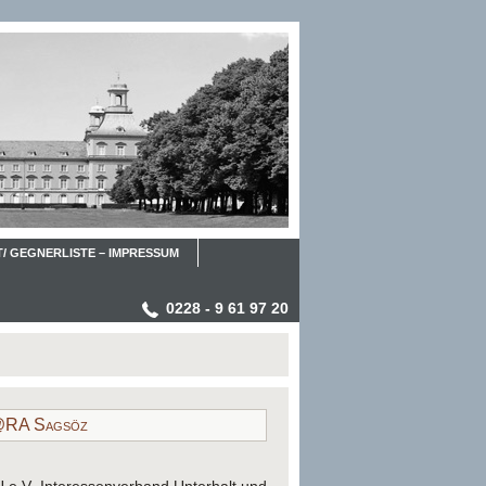
/ GEGNERLISTE – IMPRESSUM
0228 - 9 61 97 20
l@RA Sagsöz