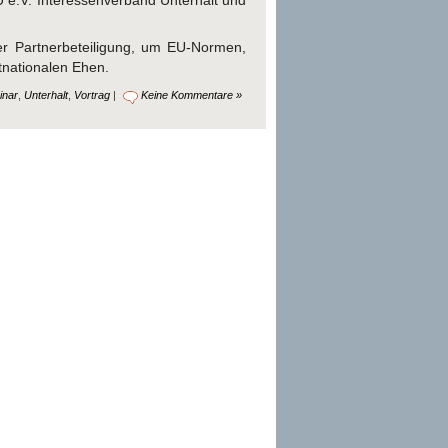
 e.V. Interessenverband Unterhalt und
er Partnerbeteiligung, um EU-Normen,
tnationalen Ehen.
inar
,
Unterhalt
,
Vortrag
|
Keine Kommentare »