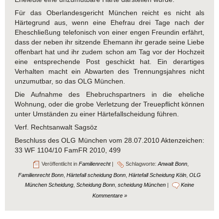
Für das Oberlandesgericht München reicht es nicht als
Härtegrund aus, wenn eine Ehefrau drei Tage nach der
Eheschließung telefonisch von einer engen Freundin erfährt,
dass der neben ihr sitzende Ehemann ihr gerade seine Liebe
offenbart hat und ihr zudem schon am Tag vor der Hochzeit
eine entsprechende Post geschickt hat. Ein derartiges
Verhalten macht ein Abwarten des Trennungsjahres nicht
unzumutbar, so das OLG München.
Die Aufnahme des Ehebruchspartners in die eheliche
Wohnung, oder die grobe Verletzung der Treuepflicht können
unter Umständen zu einer Härtefallscheidung führen.
Verf. Rechtsanwalt Sagsöz
Beschluss des OLG München vom 28.07.2010 Aktenzeichen:
33 WF 1104/10 FamFR 2010, 499
Veröffentlicht in
Familienrecht
|
Schlagworte:
Anwalt Bonn
,
Familienrecht Bonn
,
Härtefall scheidung Bonn
,
Härtefall Scheidung Köln
,
OLG
München Scheidung
,
Scheidung Bonn
,
scheidung München
|
Keine
Kommentare »