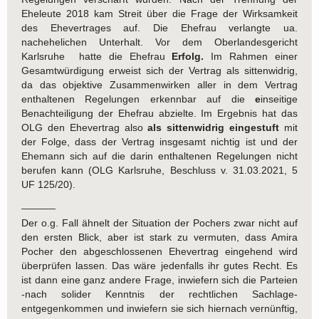
Eheleute 2018 kam Streit über die Frage der Wirksamkeit
des Ehevertrages auf. Die Ehefrau verlangte ua.
nachehelichen Unterhalt. Vor dem Oberlandesgericht
Karlsruhe hatte die Ehefrau
Erfolg.
Im Rahmen einer
Gesamtwürdigung erweist sich der Vertrag als sittenwidrig,
da das objektive Zusammenwirken aller in dem Vertrag
enthaltenen Regelungen erkennbar auf die
e
inseitige
Benachteiligung der Ehefrau abzielte. Im Ergebnis hat das
OLG den Ehevertrag also
als sittenwidrig eingestuft
mit
der Folge, dass der Vertrag insgesamt nichtig ist und der
Ehemann sich auf die darin enthaltenen Regelungen nicht
berufen kann (OLG Karlsruhe, Beschluss v. 31.03.2021, 5
UF 125/20).
______
Der o.g. Fall ähnelt der Situation der Pochers zwar nicht auf
den ersten Blick, aber ist stark zu vermuten, dass Amira
Pocher den abgeschlossenen Ehevertrag eingehend wird
überprüfen lassen. Das wäre jedenfalls ihr gutes Recht. Es
ist dann eine ganz andere Frage, inwiefern sich die Parteien
-nach solider Kenntnis der rechtlichen Sachlage-
entgegenkommen und inwiefern sie sich hiernach vernünftig,