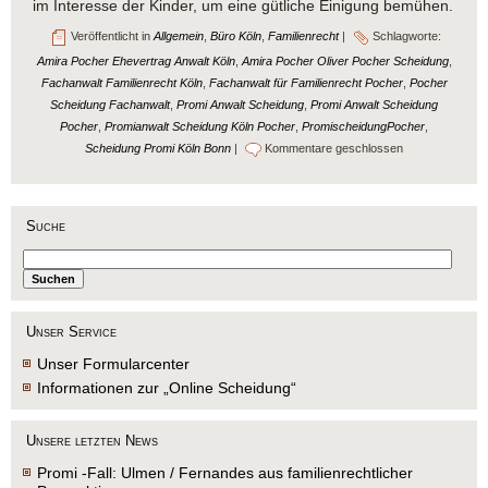
im Interesse der Kinder, um eine gütliche Einigung bemühen.
Veröffentlicht in
Allgemein
,
Büro Köln
,
Familienrecht
|
Schlagworte:
Amira Pocher Ehevertrag Anwalt Köln
,
Amira Pocher Oliver Pocher Scheidung
,
Fachanwalt Familienrecht Köln
,
Fachanwalt für Familienrecht Pocher
,
Pocher
Scheidung Fachanwalt
,
Promi Anwalt Scheidung
,
Promi Anwalt Scheidung
Pocher
,
Promianwalt Scheidung Köln Pocher
,
PromischeidungPocher
,
Scheidung Promi Köln Bonn
|
Kommentare geschlossen
Suche
Unser Service
Unser Formularcenter
Informationen zur „Online Scheidung“
Unsere letzten News
Promi -Fall: Ulmen / Fernandes aus familienrechtlicher