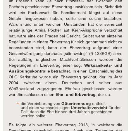
Im Ergebnis kann -je nach Einzelfall- der zwischen den
Pochers geschlossene Ehevertrag unwirksam sein. Sicherlich
wird ein Fachanwalt für Familienrecht längst auf diese
Gefahr hingewiesen haben, sollte eine solche bestehen.
Warum und unter welchen Umständen hat die seinerzeit
relativ junge Amira Pocher auf Kern-Ansprüche verzichtet
hat, wäre eine der Fragen bei Gericht. Selbst wenn einzelne
Regelungen in einem Ehevertrag für sich genommen nicht zu
beanstanden sind, kann der Ehevertrag aufgrund einer
Gesamtwürdigung durchaus „sittenwidrig“ (§ 138BGB) sein.
Bei auffällig ungleichen Machtverhältnissen werden die
Regelungen im Ehevertrag einer sog.
Wirksamkeits- und
Ausübungskontrolle
betrachtet. In einer Entscheidung des
OLG Karlsruhe wurde ein Ehevertrag gekippt, der im Jahr
2004 zwischen einem Deutschen und seiner aus
Weißrussland zugezogenen Ehefrau geschlossen worden
war. Sie schlossen einen
Ehe- und Erbvertrag
, der ua.
die Vereinbarung von
Gütertrennung
enthielt
und einen wechselseitigen
Unterhaltsverzicht
für den
Fall, dass die Ehe binnen drei Jahren geschieden
werden sollte.
Es folgte ein weiterer Ehevertrag 2013, in welchem die
Regelungen verschärft wurden. Nach der Trennung der