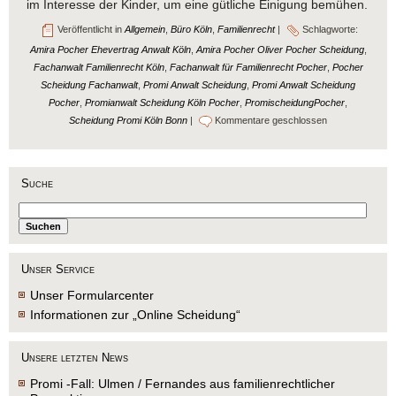
im Interesse der Kinder, um eine gütliche Einigung bemühen.
Veröffentlicht in
Allgemein
,
Büro Köln
,
Familienrecht
|
Schlagworte:
Amira Pocher Ehevertrag Anwalt Köln
,
Amira Pocher Oliver Pocher Scheidung
,
Fachanwalt Familienrecht Köln
,
Fachanwalt für Familienrecht Pocher
,
Pocher
Scheidung Fachanwalt
,
Promi Anwalt Scheidung
,
Promi Anwalt Scheidung
Pocher
,
Promianwalt Scheidung Köln Pocher
,
PromischeidungPocher
,
Scheidung Promi Köln Bonn
|
Kommentare geschlossen
Suche
Unser Service
Unser Formularcenter
Informationen zur „Online Scheidung“
Unsere letzten News
Promi -Fall: Ulmen / Fernandes aus familienrechtlicher