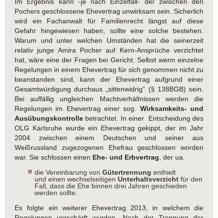
Im Ergebnis kann -je nach Einzelfall- der zwischen den
Pochers geschlossene Ehevertrag unwirksam sein. Sicherlich
wird ein Fachanwalt für Familienrecht längst auf diese
Gefahr hingewiesen haben, sollte eine solche bestehen.
Warum und unter welchen Umständen hat die seinerzeit
relativ junge Amira Pocher auf Kern-Ansprüche verzichtet
hat, wäre eine der Fragen bei Gericht. Selbst wenn einzelne
Regelungen in einem Ehevertrag für sich genommen nicht zu
beanstanden sind, kann der Ehevertrag aufgrund einer
Gesamtwürdigung durchaus „sittenwidrig“ (§ 138BGB) sein.
Bei auffällig ungleichen Machtverhältnissen werden die
Regelungen im Ehevertrag einer sog.
Wirksamkeits- und
Ausübungskontrolle
betrachtet. In einer Entscheidung des
OLG Karlsruhe wurde ein Ehevertrag gekippt, der im Jahr
2004 zwischen einem Deutschen und seiner aus
Weißrussland zugezogenen Ehefrau geschlossen worden
war. Sie schlossen einen
Ehe- und Erbvertrag
, der ua.
die Vereinbarung von
Gütertrennung
enthielt
und einen wechselseitigen
Unterhaltsverzicht
für den
Fall, dass die Ehe binnen drei Jahren geschieden
werden sollte.
Es folgte ein weiterer Ehevertrag 2013, in welchem die
Regelungen verschärft wurden. Nach der Trennung der