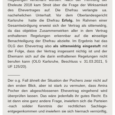
Eheleute 2018 kam Streit über die Frage der Wirksamkeit
des Ehevertrages auf. Die Ehefrau verlangte ua.
nachehelichen Unterhalt. Vor dem Oberlandesgericht
Karlsruhe hatte die Ehefrau
Erfolg.
Im Rahmen einer
Gesamtwürdigung erweist sich der Vertrag als sittenwidrig,
da das objektive Zusammenwirken aller in dem Vertrag
enthaltenen Regelungen erkennbar auf die
e
inseitige
Benachteiligung der Ehefrau abzielte. Im Ergebnis hat das
OLG den Ehevertrag also
als sittenwidrig eingestuft
mit
der Folge, dass der Vertrag insgesamt nichtig ist und der
Ehemann sich auf die darin enthaltenen Regelungen nicht
berufen kann (OLG Karlsruhe, Beschluss v. 31.03.2021, 5
UF 125/20).
______
Der o.g. Fall ähnelt der Situation der Pochers zwar nicht auf
den ersten Blick, aber ist stark zu vermuten, dass Amira
Pocher den abgeschlossenen Ehevertrag eingehend wird
überprüfen lassen. Das wäre jedenfalls ihr gutes Recht. Es
ist dann eine ganz andere Frage, inwiefern sich die Parteien
-nach solider Kenntnis der rechtlichen Sachlage-
entgegenkommen und inwiefern sie sich hiernach vernünftig,