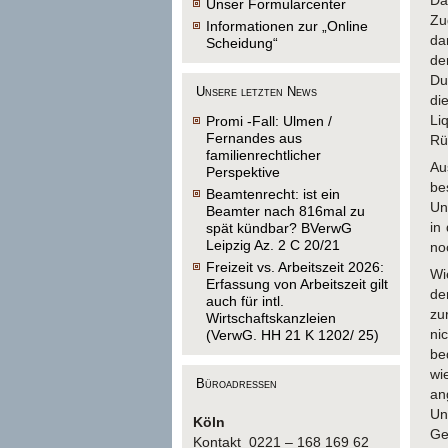
Da
Unser Formularcenter
Zu
Informationen zur „Online
da
Scheidung“
de
Du
Unsere letzten News
di
Li
Promi -Fall: Ulmen /
Fernandes aus
Rü
familienrechtlicher
Au
Perspektive
be
Beamtenrecht: ist ein
Un
Beamter nach 816mal zu
in
spät kündbar? BVerwG
Leipzig Az. 2 C 20/21
no
Freizeit vs. Arbeitszeit 2026:
Wi
Erfassung von Arbeitszeit gilt
de
auch für intl.
zu
Wirtschaftskanzleien
ni
(VerwG. HH 21 K 1202/ 25)
be
wi
Büroadressen
an
Un
Köln
Ge
Kontakt 0221 – 168 169 62