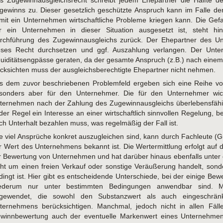
s Zugewinnausgleichsrecht schreibt jedem Ehepartner die Hälfte d
gewinns zu. Dieser gesetzlich geschützte Anspruch kann im Falle de
mit ein Unternehmen wirtschaftliche Probleme kriegen kann. Die Gefah
r ein Unternehmen in dieser Situation ausgesetzt ist, steht hi
rchführung des Zugewinnausgleichs zurück. Der Ehepartner des U
eses Recht durchsetzen und ggf. Auszahlung verlangen. Der Unter
quiditätsengpässe geraten, da der gesamte Anspruch (z.B.) nach einem 
cksichten muss der ausgleichsberechtigte Ehepartner nicht nehmen.
s dem zuvor beschriebenen Problemfeld ergeben sich eine Reihe vo
sonders aber für den Unternehmer. Die für den Unternehmer wich
ternehmen nach der Zahlung des Zugewinnausgleichs überlebensfähig 
 der Regel ein Interesse an einer wirtschaftlich sinnvollen Regelung
ch Unterhalt bezahlen muss, was regelmäßig der Fall ist.
e viel Ansprüche konkret auszugleichen sind, kann durch Fachleute (G
r Wert des Unternehmens bekannt ist. Die Wertermittlung erfolgt auf d
r Bewertung von Unternehmen und hat darüber hinaus ebenfalls unter 
cht um einen freien Verkauf oder sonstige Veräußerung handelt, son
dingt ist. Hier gibt es entscheidende Unterschiede, bei der einige B
ederum nur unter bestimmten Bedingungen anwendbar sind. M
gewendet, die sowohl den Substanzwert als auch eingeschränkt
ternehmens berücksichtigen. Manchmal, jedoch nicht in allen Fäll
winnbewertung auch der eventuelle Markenwert eines Unternehmens