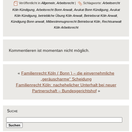
Veröffentlicht in
Allgemein
,
Arbeitsrecht
|
Schlagworte:
Arbeitsercht
Köln Kündigung
,
Arbeitsrecht Bonn Anwalt
,
Avukat Bonn Kündigung
,
Avukat
Köln Kündigung
,
betriebliche Übung Köln Anwalt
,
Betriebsrat Köln Anwalt
,
Kündigung Bonn anwalt
,
Mitbestimmugnsrecht Betriebsrat Köln
,
Rechtsanwalt
Köln Arbeitsrecht
Kommentieren ist momentan nicht möglich.
«
Familienrecht Köln ( Bonn ) – die einvernehmliche
„geräuscharme“ Scheidung
Familienrecht Köln: nachehelicher Unterhalt bei neuer
Partnerschaft – Bundesgerichtshof
»
Suche