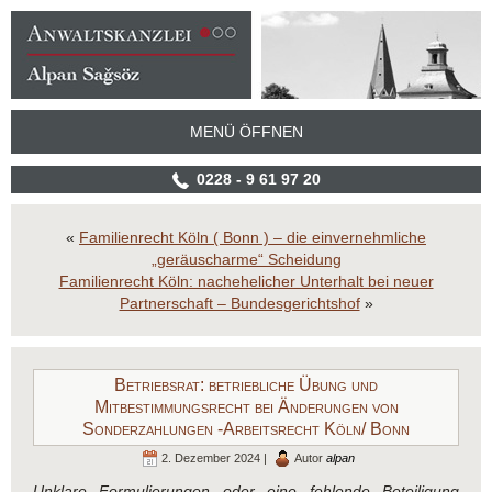
MENÜ ÖFFNEN
0228 - 9 61 97 20
«
Familienrecht Köln ( Bonn ) – die einvernehmliche
„geräuscharme“ Scheidung
Familienrecht Köln: nachehelicher Unterhalt bei neuer
Partnerschaft – Bundesgerichtshof
»
Betriebsrat: betriebliche Übung und
Mitbestimmungsrecht bei Änderungen von
Sonderzahlungen -Arbeitsrecht Köln/ Bonn
2. Dezember 2024 |
Autor
alpan
Unklare Formulierungen oder eine fehlende Beteiligung