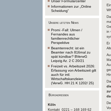
Unser Formularcenter
Ei
Informationen zur „Online
Wh
Scheidung“
Da
ma
Unsere letzten News
Ge
Promi -Fall: Ulmen /
in
Fernandes aus
sy
familienrechtlicher
Perspektive
Er
Beamtenrecht: ist ein
Al
Beamter nach 816mal zu
Au
spät kündbar? BVerwG
Ma
Leipzig Az. 2 C 20/21
Au
Freizeit vs. Arbeitszeit 2026:
ge
Erfassung von Arbeitszeit gilt
auch für intl.
Hi
Wirtschaftskanzleien
Da
(VerwG. HH 21 K 1202/ 25)
di
zu
Büroadressen
da
De
Köln
Vo
Kontakt 0221 – 168 169 62