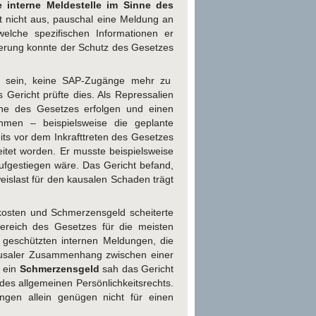
e interne Meldestelle im Sinne des
t nicht aus, pauschal eine Meldung an
lche spezifischen Informationen er
iierung konnte der Schutz des Gesetzes
u sein, keine SAP-Zugänge mehr zu
ericht prüfte dies. Als Repressalien
ne des Gesetzes erfolgen und einen
hmen – beispielsweise die geplante
its vor dem Inkrafttreten des Gesetzes
itet worden. Er musste beispielsweise
fgestiegen wäre. Das Gericht befand,
weislast für den kausalen Schaden trägt
kosten und Schmerzensgeld scheiterte
ereich des Gesetzes für die meisten
geschützten internen Meldungen, die
kausaler Zusammenhang zwischen einer
r ein
Schmerzensgeld
sah das Gericht
des allgemeinen Persönlichkeitsrechts.
ungen allein genügen nicht für einen