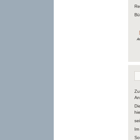
Re
Bü
Ar
Zu
An
Di
hi
se
Im
So