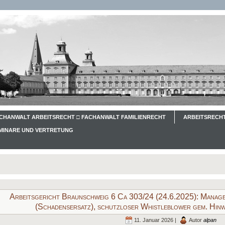
CHANWALT ARBEITSRECHT □ FACHANWALT FAMILIENRECHT
ARBEITSRECHT
EMINARE UND VERTRETUNG
Arbeitsgericht Braunschweig 6 Ca 303/24 (24.6.2025): Manager
(Schadensersatz), schutzloser Whistleblower gem. Hin
11. Januar 2026 |
Autor
alpan