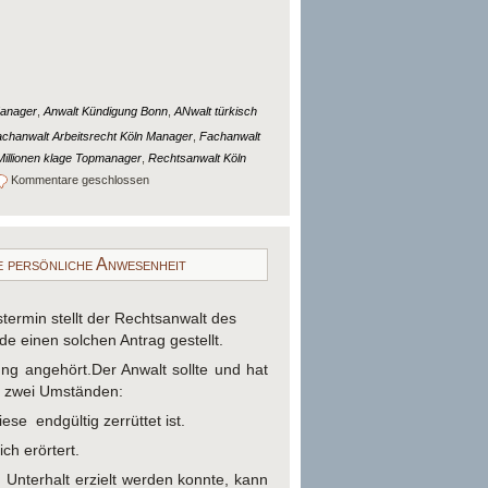
Manager
,
Anwalt Kündigung Bonn
,
ANwalt türkisch
chanwalt Arbeitsrecht Köln Manager
,
Fachanwalt
Millionen klage Topmanager
,
Rechtsanwalt Köln
Kommentare geschlossen
e persönliche Anwesenheit
ermin stellt der Rechtsanwalt des
e einen solchen Antrag gestellt.
g angehört.Der Anwalt sollte und hat
zu zwei Umständen:
iese endgültig zerrüttet ist.
ch erörtert.
 Unterhalt erzielt werden konnte, kann