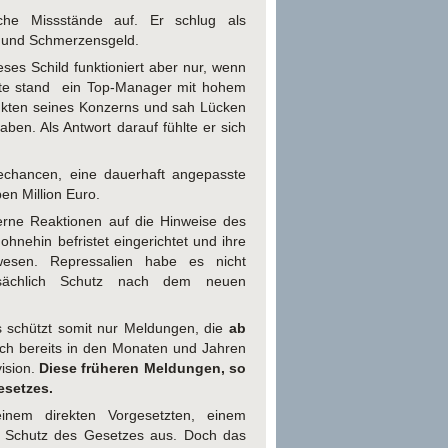
iche Missstände auf. Er schlug als
z und Schmerzensgeld.
ses Schild funktioniert aber nur, wenn
ite stand ein Top-Manager mit hohem
ukten seines Konzerns und sah Lücken
aben. Als Antwort darauf fühlte er sich
rechancen, eine dauerhaft angepasste
en Million Euro.
erne Reaktionen auf die Hinweise des
nehin befristet eingerichtet und ihre
wesen. Repressalien habe es nicht
sächlich Schutz nach dem neuen
s schützt somit nur Meldungen, die
ab
ach bereits in den Monaten und Jahren
ision.
Diese früheren Meldungen, so
esetzes.
inem direkten Vorgesetzten, einem
n Schutz des Gesetzes aus. Doch das