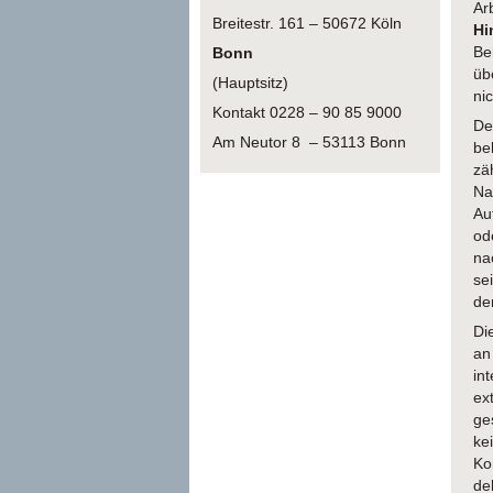
Ar
Breitestr. 161 – 50672 Köln
Hi
Be
Bonn
üb
(Hauptsitz)
nic
Kontakt 0228 – 90 85 9000
De
Am Neutor 8 – 53113 Bonn
be
zä
Na
Au
od
na
se
de
Di
an
in
ex
ge
ke
Ko
de