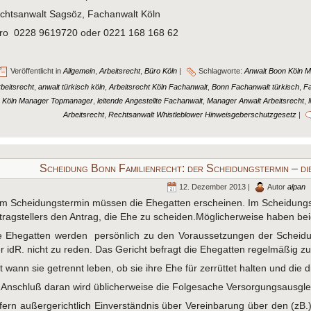
chtsanwalt Sagsöz, Fachanwalt Köln
ro 0228 9619720 oder 0221 168 168 62
Veröffentlicht in
Allgemein
,
Arbeitsrecht
,
Büro Köln
|
Schlagworte:
Anwalt Boon Köln 
beitsrecht
,
anwalt türkisch köln
,
Arbeitsrecht Köln Fachanwalt
,
Bonn Fachanwalt türkisch
,
Fa
Köln Manager Topmanager
,
leitende Angestellte Fachanwalt
,
Manager Anwalt Arbeitsrecht
,
Arbeitsrecht
,
Rechtsanwalt Whistleblower Hinweisgeberschutzgesetz
|
Scheidung Bonn Familienrecht: der Scheidungstermin – di
12. Dezember 2013 |
Autor
alpan
m Scheidungstermin müssen die Ehegatten erscheinen. Im Scheidungst
tragstellers den Antrag, die Ehe zu scheiden.Möglicherweise haben beid
e Ehegatten werden persönlich zu den Voraussetzungen der Scheidun
er idR. nicht zu reden. Das Gericht befragt die Ehegatten regelmäßig 
it wann sie getrennt leben, ob sie ihre Ehe für zerrüttet halten und die d
 Anschluß daran wird üblicherweise die Folgesache Versorgungsausglei
fern außergerichtlich Einverständnis über Vereinbarung über den (zB.)