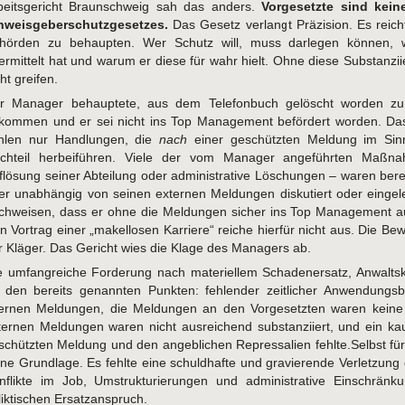
beitsgericht Braunschweig sah das anders.
Vorgesetzte sind kein
nweisgeberschutzgesetzes.
Das Gesetz verlangt Präzision. Es reich
hörden zu behaupten. Wer Schutz will, muss darlegen können, we
ermittelt hat und warum er diese für wahr hielt. Ohne diese Substanz
ht greifen.
r Manager behauptete, aus dem Telefonbuch gelöscht worden z
kommen und er sei nicht ins Top Management befördert worden. Das G
hlen nur Handlungen, die
nach
einer geschützten Meldung im Sin
chteil herbeiführen. Viele der vom Manager angeführten Maßna
flösung seiner Abteilung oder administrative Löschungen – waren bere
er unabhängig von seinen externen Meldungen diskutiert oder eingele
chweisen, dass er ohne die Meldungen sicher ins Top Management au
in Vortrag einer „makellosen Karriere“ reiche hierfür nicht aus. Die Be
r Kläger. Das Gericht wies die Klage des Managers ab.
e umfangreiche Forderung nach materiellem Schadenersatz, Anwalts
 den bereits genannten Punkten: fehlender zeitlicher Anwendungsb
ternen Meldungen, die Meldungen an den Vorgesetzten waren keine 
ternen Meldungen waren nicht ausreichend substanziiert, und ein 
schützten Meldung und den angeblichen Repressalien fehlte.Selbst fü
ine Grundlage. Es fehlte eine schuldhafte und gravierende Verletzung 
nflikte im Job, Umstrukturierungen und administrative Einschränk
liktischen Ersatzanspruch.