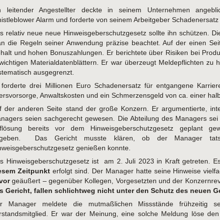
n leitender Angestellter deckte in seinem Unternehmen angebl
istleblower Alarm und forderte von seinem Arbeitgeber Schadenersat
s relativ neue neue Hinweisgeberschutzgesetz sollte ihn schützen. Die
n die Regeln seiner Anwendung präzise beachtet. Auf der einen Se
halt und hohen Bonuszahlungen. Er berichtete über Risiken bei Prod
 wichtigen Materialdatenblättern. Er war überzeugt Meldepflichten zu h
stematisch ausgegrenzt.
 forderte drei Millionen Euro Schadenersatz für entgangene Karrie
tersvorsorge, Anwaltskosten und ein Schmerzensgeld von ca. einer halb
f der anderen Seite stand der große Konzern. Er argumentierte, int
nagers seien sachgerecht gewesen. Die Abteilung des Managers sei oh
flösung bereits vor dem Hinweisgeberschutzgesetz geplant ge
geben. Das Gericht musste klären, ob der Manager tat
nweisgeberschutzgesetz genießen konnte.
s Hinweisgeberschutzgesetz ist am 2. Juli 2023 in Kraft getreten. E
esem Zeitpunkt
erfolgt sind. Der Manager hatte seine Hinweise vielf
vor
geäußert – gegenüber Kollegen, Vorgesetzten und der Konzernrev
s Gericht, fallen schlichtweg nicht unter den Schutz des neuen G
r Manager meldete die mutmaßlichen Missstände frühzeitig se
rstandsmitglied. Er war der Meinung, eine solche Meldung löse de