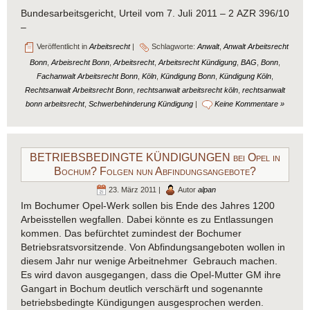
Bundesarbeitsgericht, Urteil vom 7. Juli 2011 – 2 AZR 396/10
–
Veröffentlicht in
Arbeitsrecht
|
Schlagworte:
Anwalt
,
Anwalt Arbeitsrecht
Bonn
,
Arbeisrecht Bonn
,
Arbeitsrecht
,
Arbeitsrecht Kündigung
,
BAG
,
Bonn
,
Fachanwalt Arbeitsrecht Bonn
,
Köln
,
Kündigung Bonn
,
Kündigung Köln
,
Rechtsanwalt Arbeitsrecht Bonn
,
rechtsanwalt arbeitsrecht köln
,
rechtsanwalt
bonn arbeitsrecht
,
Schwerbehinderung Kündigung
|
Keine Kommentare »
BETRIEBSBEDINGTE KÜNDIGUNGEN bei Opel in
Bochum? Folgen nun Abfindungsangebote?
23. März 2011 |
Autor
alpan
Im Bochumer Opel-Werk sollen bis Ende des Jahres 1200
Arbeisstellen wegfallen. Dabei könnte es zu Entlassungen
kommen. Das befürchtet zumindest der Bochumer
Betriebsratsvorsitzende. Von Abfindungsangeboten wollen in
diesem Jahr nur wenige Arbeitnehmer Gebrauch machen.
Es wird davon ausgegangen, dass die Opel-Mutter GM ihre
Gangart in Bochum deutlich verschärft und sogenannte
betriebsbedingte Kündigungen ausgesprochen werden.