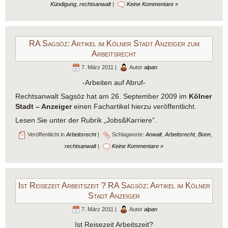
Kündigung
,
rechtsanwalt
|
Keine Kommentare »
RA Sagsöz: Artikel im Kölner Stadt Anzeiger zum
Arbeitsrecht
7. März 2011 |
Autor
alpan
-Arbeiten auf Abruf-
Rechtsanwalt Sagsöz hat am 26. September 2009 im
Kölner
Stadt – Anzeiger
einen Fachartikel hierzu veröffentlicht.
Lesen Sie unter der Rubrik „Jobs&Karriere“.
Veröffentlicht in
Arbeitsrecht
|
Schlagworte:
Anwalt
,
Arbeitsrecht
,
Bonn
,
rechtsanwalt
|
Keine Kommentare »
Ist Reisezeit Arbeitszeit ? RA Sagsöz: Artikel im Kölner
Stadt Anzeiger
7. März 2011 |
Autor
alpan
Ist Reisezeit Arbeitszeit?