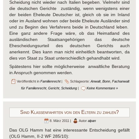
Scheidung nicht wieder nach Italien begeben. Vielmehr sind
die deutschen Gerichte zuständig, wenn wenigstens einer
der beiden Eheleute Deutscher ist, gleich ob sie im Inland
oder im Ausland wohnen oder beide Eheleute Ausländer sind
und zu Beginn des Verfahrens beide in Deutschland leben.
Eine ganz andere Frage wäre, ob das Heimatland des
ausländischen Staatsangehörigen das deutsche
Ehescheidungsurteil des deutschen Gerichts auch
anerkennt. Dies kann man nicht einheitlich beantworten, da
dies von Staat zu Staat unterschiedlich gehandhabt wird.
Spätestens hier sollte möglicherweise anwaltliche Beratung
in Anspruch genommen werden.
Veröffentlicht in
Familienrecht
|
Schlagworte:
Anwalt
,
Bonn
,
Fachanwalt
für Familienrecht
,
Gericht
,
Scheidung
|
Keine Kommentare »
Sind Klassenfahrten von den Eltern zu zahlen?
8. März 2011 |
Autor
alpan
Das OLG Hamm hat eine interessante Entscheidung gefällt
(OLG Hamm, II-2 WF 285/10):