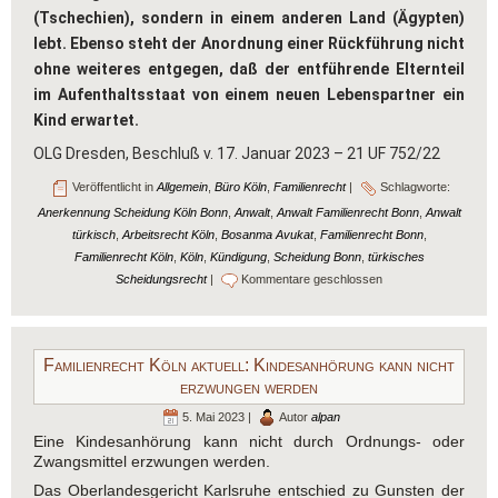
(Tschechien), sondern in einem anderen Land (Ägypten)
lebt. Ebenso steht der Anordnung einer Rückführung nicht
ohne weiteres entgegen, daß der entführende Elternteil
im Aufenthaltsstaat von einem neuen Lebenspartner ein
Kind erwartet.
OLG Dresden, Beschluß v. 17. Januar 2023 – 21 UF 752/22
Veröffentlicht in
Allgemein
,
Büro Köln
,
Familienrecht
|
Schlagworte:
Anerkennung Scheidung Köln Bonn
,
Anwalt
,
Anwalt Familienrecht Bonn
,
Anwalt
türkisch
,
Arbeitsrecht Köln
,
Bosanma Avukat
,
Familienrecht Bonn
,
Familienrecht Köln
,
Köln
,
Kündigung
,
Scheidung Bonn
,
türkisches
Scheidungsrecht
|
Kommentare geschlossen
Familienrecht Köln aktuell: Kindesanhörung kann nicht
erzwungen werden
5. Mai 2023 |
Autor
alpan
Eine Kindesanhörung kann nicht durch Ordnungs- oder
Zwangsmittel erzwungen werden.
Das Oberlandesgericht Karlsruhe entschied zu Gunsten der