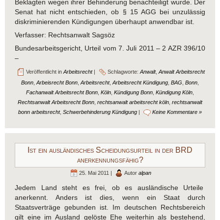
Beklagten wegen ihrer Behinderung benachteiligt wurde. Der
Senat hat nicht entschieden, ob § 15 AGG bei unzulässig
diskriminierenden Kündigungen überhaupt anwendbar ist.
Verfasser: Rechtsanwalt Sagsöz
Bundesarbeitsgericht, Urteil vom 7. Juli 2011 – 2 AZR 396/10
–
Veröffentlicht in
Arbeitsrecht
|
Schlagworte:
Anwalt
,
Anwalt Arbeitsrecht
Bonn
,
Arbeisrecht Bonn
,
Arbeitsrecht
,
Arbeitsrecht Kündigung
,
BAG
,
Bonn
,
Fachanwalt Arbeitsrecht Bonn
,
Köln
,
Kündigung Bonn
,
Kündigung Köln
,
Rechtsanwalt Arbeitsrecht Bonn
,
rechtsanwalt arbeitsrecht köln
,
rechtsanwalt
bonn arbeitsrecht
,
Schwerbehinderung Kündigung
|
Keine Kommentare »
Ist ein ausländisches Scheidungsurteil in der BRD
anerkennungsfähig?
25. Mai 2011 |
Autor
alpan
Jedem Land steht es frei, ob es ausländische Urteile
anerkennt. Anders ist dies, wenn ein Staat durch
Staatsverträge gebunden ist. Im deutschen Rechtsbereich
gilt eine im Ausland gelöste Ehe weiterhin als bestehend,