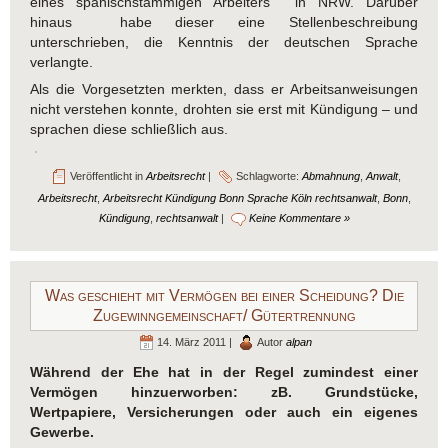
eines spanischstämmigen Arbeiters in NRW. Darüber
hinaus habe dieser eine Stellenbeschreibung
unterschrieben, die Kenntnis der deutschen Sprache
verlangte.
Als die Vorgesetzten merkten, dass er Arbeitsanweisungen
nicht verstehen konnte, drohten sie erst mit Kündigung – und
sprachen diese schließlich aus.
Veröffentlicht in
Arbeitsrecht
|
Schlagworte:
Abmahnung
,
Anwalt
,
Arbeitsrecht
,
Arbeitsrecht Kündigung Bonn Sprache Köln rechtsanwalt
,
Bonn
,
Kündigung
,
rechtsanwalt
|
Keine Kommentare »
Was geschieht mit Vermögen bei einer Scheidung? Die
Zugewinngemeinschaft/ Gütertrennung
14. März 2011 |
Autor
alpan
Während der Ehe hat in der Regel zumindest einer
Vermögen hinzuerworben: zB. Grundstücke,
Wertpapiere, Versicherungen oder auch ein eigenes
Gewerbe.