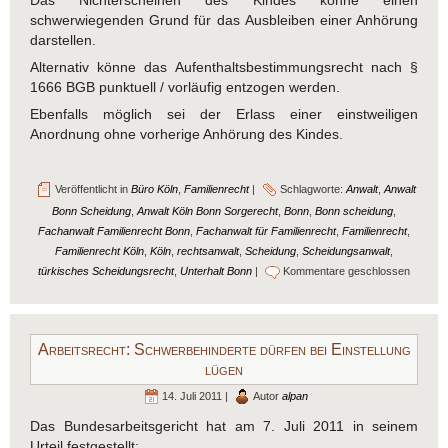
Das Nichterscheinen des Kindes könne einen
schwerwiegenden Grund für das Ausbleiben einer Anhörung
darstellen.
Alternativ könne das Aufenthaltsbestimmungsrecht nach §
1666 BGB punktuell / vorläufig entzogen werden.
Ebenfalls möglich sei der Erlass einer einstweiligen
Anordnung ohne vorherige Anhörung des Kindes.
Veröffentlicht in
Büro Köln
,
Familienrecht
|
Schlagworte:
Anwalt
,
Anwalt
Bonn Scheidung
,
Anwalt Köln Bonn Sorgerecht
,
Bonn
,
Bonn scheidung
,
Fachanwalt Familienrecht Bonn
,
Fachanwalt für Familienrecht
,
Familienrecht
,
Familienrecht Köln
,
Köln
,
rechtsanwalt
,
Scheidung
,
Scheidungsanwalt
,
türkisches Scheidungsrecht
,
Unterhalt Bonn
|
Kommentare geschlossen
Arbeitsrecht: Schwerbehinderte dürfen bei Einstellung
lügen
14. Juli 2011 |
Autor
alpan
Das Bundesarbeitsgericht hat am 7. Juli 2011 in seinem
Urteil festgestellt: