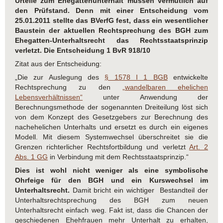
Urteile zum Ehegattenunterhalt müssen vermutlich auf
den Prüfstand. Denn mit einer Entscheidung vom
25.01.2011 stellte das BVerfG fest, dass ein wesentlicher
Baustein der aktuellen Rechtsprechung des BGH zum
Ehegatten-Unterhaltsrecht das Rechtsstaatsprinzip
verletzt. Die Entscheidung 1 BvR 918/10
Zitat aus der Entscheidung:
„Die zur Auslegung des
§ 1578 I 1 BGB
entwickelte
Rechtsprechung zu den
„wandelbaren ehelichen
Lebensverhältnissen“
unter Anwendung der
Berechnungsmethode der sogenannten Dreiteilung löst sich
von dem Konzept des Gesetzgebers zur Berechnung des
nachehelichen Unterhalts und ersetzt es durch ein eigenes
Modell. Mit diesem Systemwechsel überschreitet sie die
Grenzen richterlicher Rechtsfortbildung und verletzt
Art. 2
Abs. 1 GG
in Verbindung mit dem Rechtsstaatsprinzip.“
Dies ist wohl nicht weniger als eine symbolische
Ohrfeige für den BGH und ein Kurswechsel im
Unterhaltsrecht.
Damit bricht ein wichtiger Bestandteil der
Unterhaltsrechtsprechung des BGH zum neuen
Unterhaltsrecht einfach weg. Fakt ist, dass die Chancen der
geschiedenen Ehehfrauen mehr Unterhalt zu erhalten,