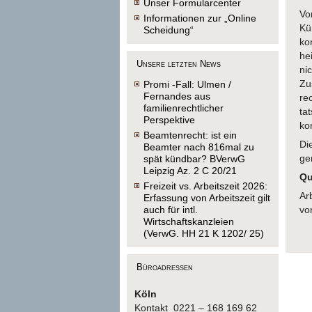
Unser Formularcenter
Vo
Informationen zur „Online
Kü
Scheidung“
ko
he
Unsere letzten News
ni
Zu
Promi -Fall: Ulmen /
Fernandes aus
re
familienrechtlicher
ta
Perspektive
ko
Beamtenrecht: ist ein
Di
Beamter nach 816mal zu
ge
spät kündbar? BVerwG
Leipzig Az. 2 C 20/21
Qu
Freizeit vs. Arbeitszeit 2026:
Ar
Erfassung von Arbeitszeit gilt
auch für intl.
vo
Wirtschaftskanzleien
(VerwG. HH 21 K 1202/ 25)
Büroadressen
Köln
Kontakt 0221 – 168 169 62