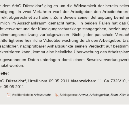
r dem ArbG Düsseldorf ging es um die Wirksamkeit der bereits seit
ndigung. In zwei Verfahren warf der Arbeitgeber den Arbeitnehmern
rrekt abgerechnet zu haben. Zum Beweis seiner Behauptung berief er
imlich im Ausschankraum gemacht hatte. In beiden Fällen hat das 
cht verwertet und der Kündigungsschutzklage stattgegeben, beziehungs
stimmungsersetzung zurückgewiesen. Nicht jeder pauschale Verdac
chtfertigt eine heimliche Videoüberwachung durch den Arbeitgeber. Er
tsächlicher, nachprüfbarer Anhaltspunkte seinen Verdacht auf bestim
nkretisieren kann, kommt eine heimliche Überwachung des Arbeitsplatze
e gewonnenen Daten unterlagen damit einem Beweisverwertungsverbo
nutzt werden.
elle:
bG Düsseldorf, Urteil vom 09.05.2011 Aktenzeichen: 11 Ca 7326/10
m 09.05.2011
Veröffentlicht in
Arbeitsrecht
|
Schlagworte:
Anwalt
,
Arbeitsgericht
,
Bonn
,
Köln
,
K