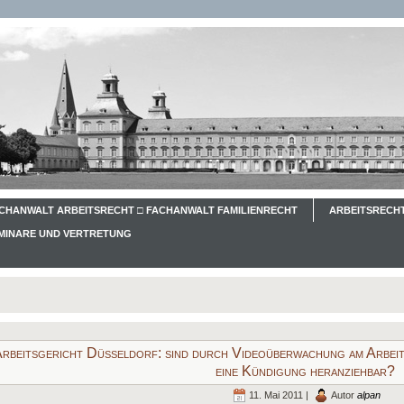
CHANWALT ARBEITSRECHT □ FACHANWALT FAMILIENRECHT
ARBEITSRECHT
EMINARE UND VERTRETUNG
rbeitsgericht Düsseldorf: sind durch Videoüberwachung am Arbei
eine Kündigung heranziehbar?
11. Mai 2011 |
Autor
alpan